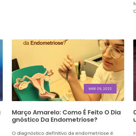
M
C
MAR 09, 2022
a
Março Amarelo: Como É Feito O Dia
Gnóstico Da Endometriose?
O diagnóstico definitivo da endometriose é
H