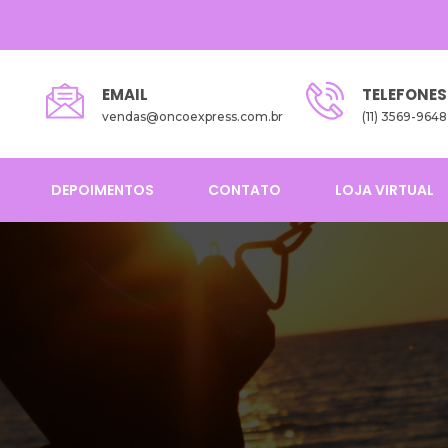
EMAIL
TELEFONES
vendas@oncoexpress.com.br
(11) 3569-9648
DEPOIMENTOS
CONTATO
LOJA VIRTUAL