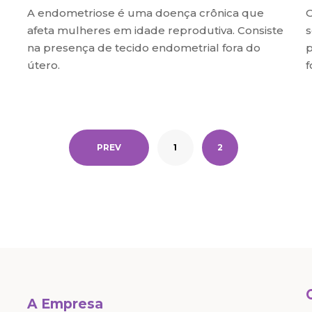
A endometriose é uma doença crônica que
O
afeta mulheres em idade reprodutiva. Consiste
s
na presença de tecido endometrial fora do
p
útero.
f
PREV
1
2
A Empresa