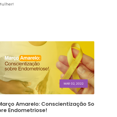
ulher!
MAR 02, 2022
Março Amarelo: Conscientização So
Bre Endometriose!