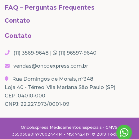
FAQ – Perguntas Frequentes
Contato
Contato
(11) 3569-9648 |
(11) 96597-9640
vendas@oncoexpress.com.br
Rua Domingos de Morais, nº348
Loja 40 - Térreo, Vila Mariana São Paulo (SP)
CEP: 04010-000
CNPJ: 22.227.973/0001-09
OncoExpress Medicamentos Especiais • CMVS:
35503080147700244414 • MS: 7424171 © 2019 Todos os