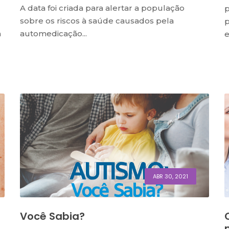
A data foi criada para alertar a população
p
sobre os riscos à saúde causados pela
p
a
automedicação...
e
ABR 30, 2021
Você Sabia?