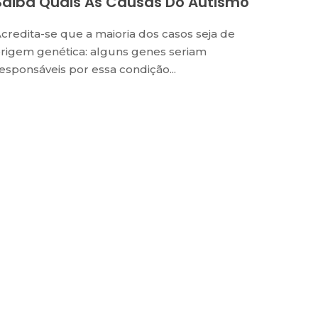
Saiba Quais As Causas Do Autismo
credita-se que a maioria dos casos seja de
rigem genética: alguns genes seriam
esponsáveis por essa condição...