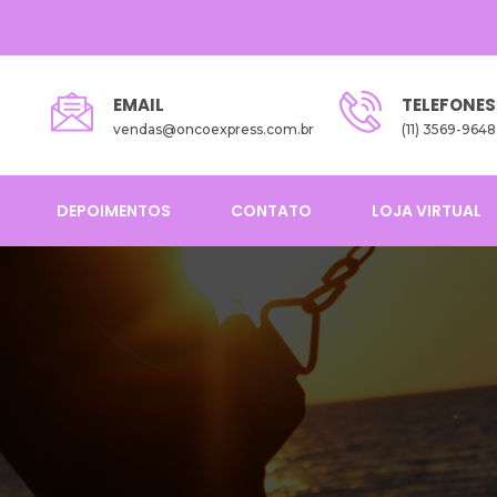
EMAIL
TELEFONES
vendas@oncoexpress.com.br
(11) 3569-9648
DEPOIMENTOS
CONTATO
LOJA VIRTUAL