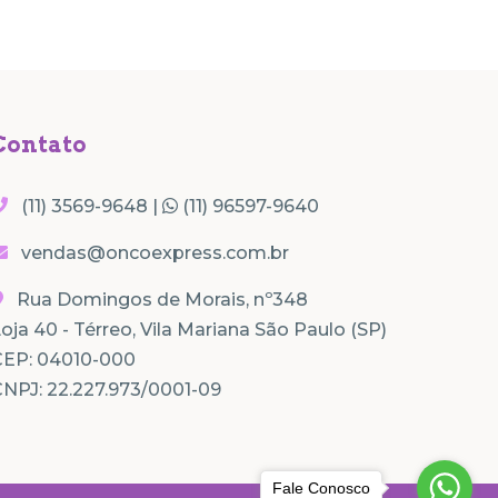
Contato
(11) 3569-9648 |
(11) 96597-9640
vendas@oncoexpress.com.br
Rua Domingos de Morais, nº348
oja 40 - Térreo, Vila Mariana São Paulo (SP)
CEP: 04010-000
NPJ: 22.227.973/0001-09
Fale Conosco