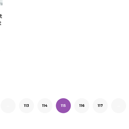
t
t
o
…
113
114
115
116
117
…