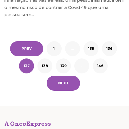
inflamação nas vias aéreas. Uma pessoa asmática tem
o mesmo risco de contrair a Covid-19 que uma
pessoa sem...
PREV
1
…
135
136
137
138
139
…
146
NEXT
A OncoExpress