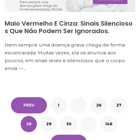
Maio Vermelho E Cinza: Sinais Silencioso
S Que Não Podem Ser Ignorados.
Nem sempre uma doença grave chega de forma
escancarada. Muitas vezes, ela se anuncia aos
poucos, em sinais leves e silenciosos que o corpo
envia —...
PREV
1
…
26
27
28
29
30
…
146