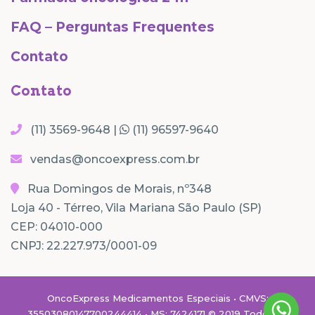
FAQ – Perguntas Frequentes
Contato
Contato
(11) 3569-9648 |
(11) 96597-9640
vendas@oncoexpress.com.br
Rua Domingos de Morais, nº348
Loja 40 - Térreo, Vila Mariana São Paulo (SP)
CEP: 04010-000
CNPJ: 22.227.973/0001-09
OncoExpress Medicamentos Especiais • CMVS:
35503080147700244414 • MS: 7424171 © 2019 Todos os