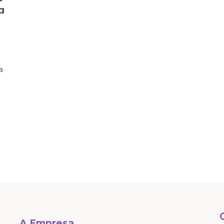
a
a
A Empresa