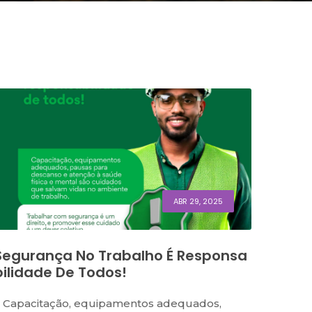
ABR 29, 2025
Segurança No Trabalho É Responsa
Bilidade De Todos!
 Capacitação, equipamentos adequados,