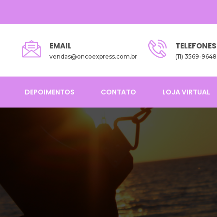
EMAIL
TELEFONES
vendas@oncoexpress.com.br
(11) 3569-9648
DEPOIMENTOS
CONTATO
LOJA VIRTUAL