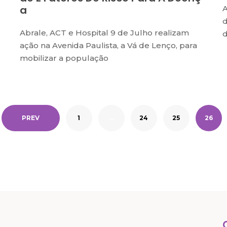
A
A
d
Abrale, ACT e Hospital 9 de Julho realizam
d
ação na Avenida Paulista, a Vá de Lenço, para
mobilizar a população
PREV
1
…
24
25
26