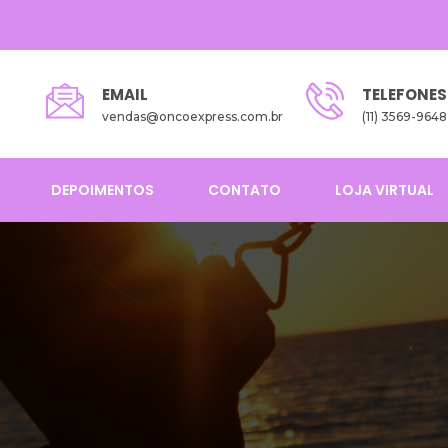
EMAIL
TELEFONES
vendas@oncoexpress.com.br
(11) 3569-9648
DEPOIMENTOS
CONTATO
LOJA VIRTUAL