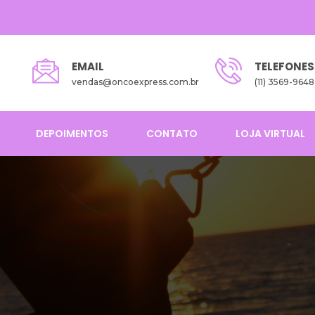
EMAIL
TELEFONES
vendas@oncoexpress.com.br
(11) 3569-9648
DEPOIMENTOS
CONTATO
LOJA VIRTUAL