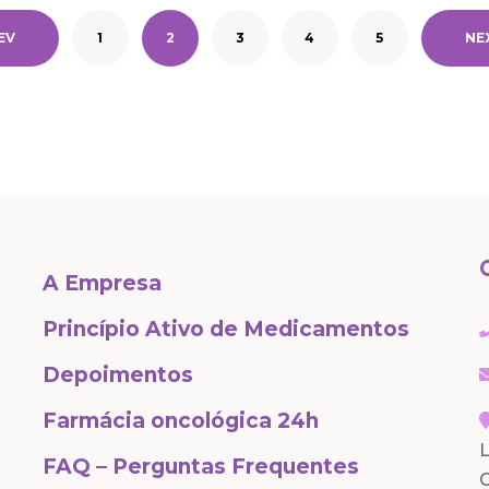
EV
1
2
3
4
5
NE
A Empresa
Princípio Ativo de Medicamentos
Depoimentos
Farmácia oncológica 24h
L
FAQ – Perguntas Frequentes