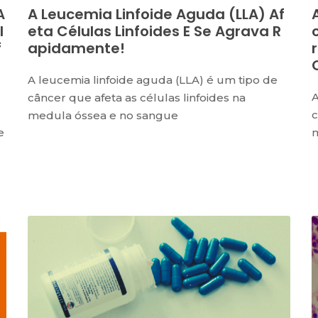
A
A Leucemia Linfoide Aguda (LLA) Af
l
Eta Células Linfoides E Se Agrava R
f
Apidamente!
A leucemia linfoide aguda (LLA) é um tipo de
A
câncer que afeta as células linfoides na
c
medula óssea e no sangue
e
m