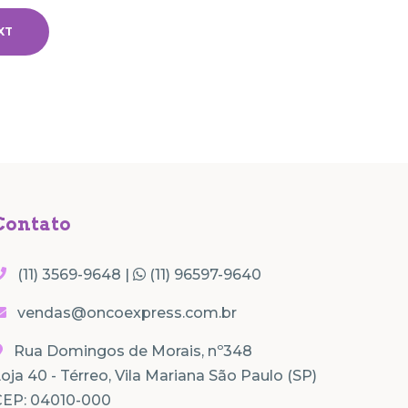
XT
Contato
(11) 3569-9648 |
(11) 96597-9640
vendas@oncoexpress.com.br
Rua Domingos de Morais, nº348
oja 40 - Térreo, Vila Mariana São Paulo (SP)
CEP: 04010-000