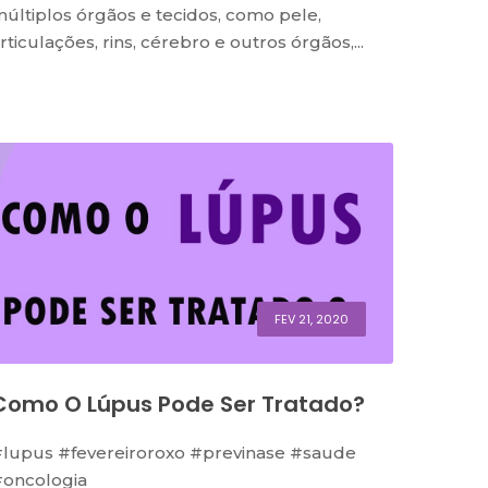
últiplos órgãos e tecidos, como pele,
rticulações, rins, cérebro e outros órgãos,...
FEV 21, 2020
Como O Lúpus Pode Ser Tratado?
lupus #fevereiroroxo #previnase #saude
oncologia