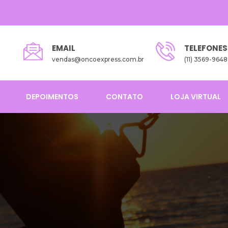
EMAIL
TELEFONES
vendas@oncoexpress.com.br
(11) 3569-9648
DEPOIMENTOS
CONTATO
LOJA VIRTUAL