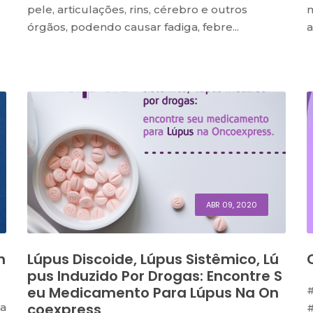
pele, articulações, rins, cérebro e outros
m
órgãos, podendo causar fadiga, febre...
a
ABR 09, 2020
n
Lúpus Discoide, Lúpus Sistêmico, Lú
Pus Induzido Por Drogas: Encontre S
Eu Medicamento Para Lúpus Na On
#
Coexpress
 a
#