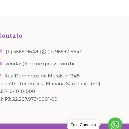
Contato
(11) 3569-9648 |
(11) 96597-9640
vendas@oncoexpress.com.br
Rua Domingos de Morais, nº348
oja 40 - Térreo, Vila Mariana São Paulo (SP)
CEP: 04010-000
NPJ: 22.227.973/0001-09
Fale Conosco