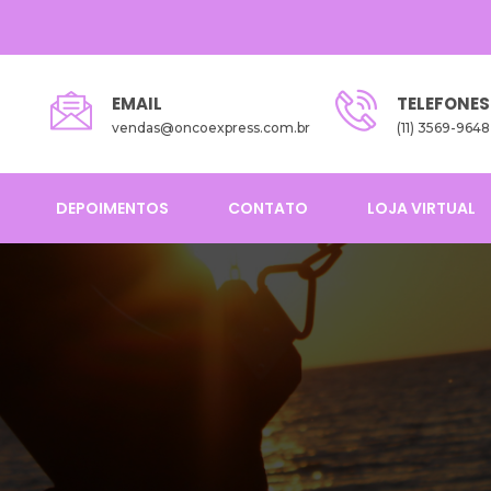
EMAIL
TELEFONES
vendas@oncoexpress.com.br
(11) 3569-9648
DEPOIMENTOS
CONTATO
LOJA VIRTUAL