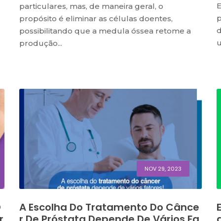
E
particulares, mas, de maneira geral, o
p
propósito é eliminar as células doentes,
d
possibilitando que a medula óssea retome a
u
produção...
NOV 29, 2023
D
A Escolha Do Tratamento Do Cânce
r
R De Próstata Depende De Vários Fa