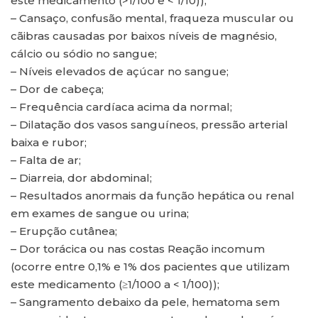
este medicamento (>1/100 e < 1/10));
– Cansaço, confusão mental, fraqueza muscular ou
cãibras causadas por baixos níveis de magnésio,
cálcio ou sódio no sangue;
– Níveis elevados de açúcar no sangue;
– Dor de cabeça;
– Frequência cardíaca acima da normal;
– Dilatação dos vasos sanguíneos, pressão arterial
baixa e rubor;
– Falta de ar;
– Diarreia, dor abdominal;
– Resultados anormais da função hepática ou renal
em exames de sangue ou urina;
– Erupção cutânea;
– Dor torácica ou nas costas Reação incomum
(ocorre entre 0,1% e 1% dos pacientes que utilizam
este medicamento (≥1/1000 a < 1/100));
– Sangramento debaixo da pele, hematoma sem