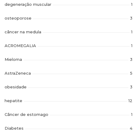
degeneração muscular
1
osteoporose
3
câncer na medula
1
ACROMEGALIA
1
Mieloma
3
AstraZeneca
5
obesidade
3
hepatite
12
Câncer de estomago
1
Diabetes
4