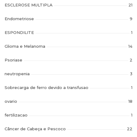
ESCLEROSE MULTIPLA
21
Endometriose
9
ESPONDILITE
1
Glioma e Melanoma
14
Psoriase
2
neutropenia
3
Sobrecarga de ferro devido a transfusao
1
ovario
18
fertilizacao
1
Câncer de Cabeça e Pescoco
22