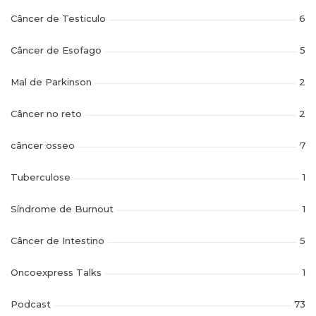
Câncer de Testiculo
6
Câncer de Esofago
5
Mal de Parkinson
2
Câncer no reto
2
câncer osseo
7
Tuberculose
1
Síndrome de Burnout
1
Câncer de Intestino
5
Oncoexpress Talks
1
Podcast
73