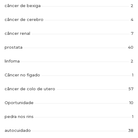
câncer de bexiga
2
câncer de cerebro
4
câncer renal
7
prostata
40
linfoma
2
Câncer no figado
1
câncer de colo de utero
57
Oportunidade
10
pedra nos rins
1
autocuidado
38