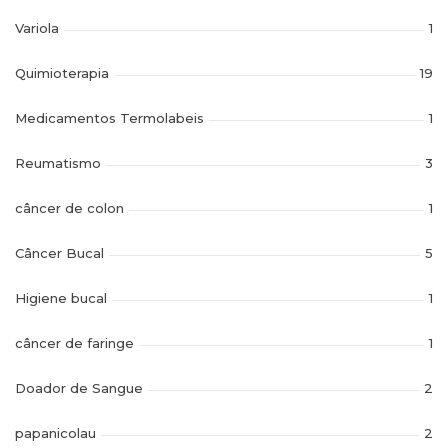
Variola
1
Quimioterapia
19
Medicamentos Termolabeis
1
Reumatismo
3
câncer de colon
1
Câncer Bucal
5
Higiene bucal
1
câncer de faringe
1
Doador de Sangue
2
papanicolau
2