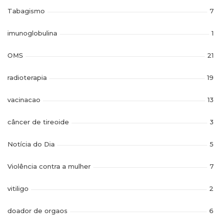
Tabagismo
7
imunoglobulina
1
OMS
21
radioterapia
19
vacinacao
13
câncer de tireoide
3
Notícia do Dia
5
Violência contra a mulher
7
vitiligo
2
doador de orgaos
6