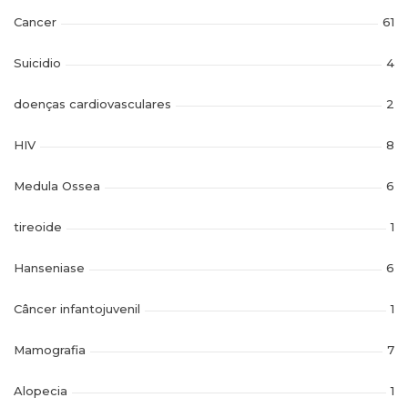
Cancer
61
Suicidio
4
doenças cardiovasculares
2
HIV
8
Medula Ossea
6
tireoide
1
Hanseniase
6
Câncer infantojuvenil
1
Mamografia
7
Alopecia
1