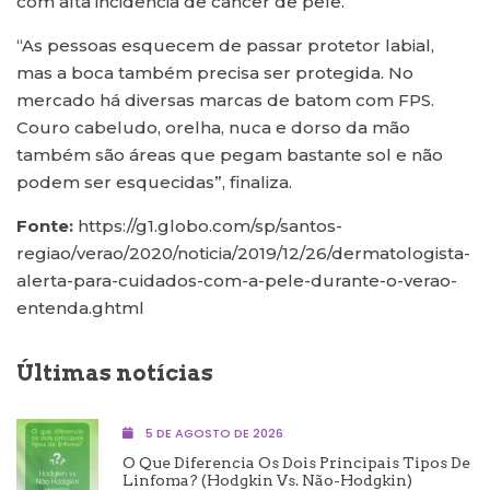
com alta incidência de câncer de pele.
“As pessoas esquecem de passar protetor labial,
mas a boca também precisa ser protegida. No
mercado há diversas marcas de batom com FPS.
Couro cabeludo, orelha, nuca e dorso da mão
também são áreas que pegam bastante sol e não
podem ser esquecidas”, finaliza.
Fonte:
https://g1.globo.com/sp/santos-
regiao/verao/2020/noticia/2019/12/26/dermatologista-
alerta-para-cuidados-com-a-pele-durante-o-verao-
entenda.ghtml
Últimas notícias
5 DE AGOSTO DE 2026
O Que Diferencia Os Dois Principais Tipos De
Linfoma? (Hodgkin Vs. Não-Hodgkin)