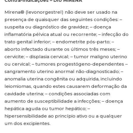
Contra-Indicações – DIU MIRENA
Mirena® (levonorgestrel) não deve ser usado na
presença de quaisquer das seguintes condições: –
suspeita ou diagnóstico de gravidez; – doença
inflamatória pélvica atual ou recorrente; – infecção do
trato genital inferior; – endometrite pós-parto; –
aborto infectado durante os últimos três meses; –
cervicite; – displasia cervical; – tumor maligno uterino
ou cervical; – tumores progestógeno-dependentes –
sangramento uterino anormal não-diagnosticado; –
anomalia uterina congênita ou adquirida, incluindo
leiomiomas, quando estes causarem deformação da
cavidade uterina; – condições associadas com
aumento de susceptibilidade a infecções; – doença
hepática aguda ou tumor hepático; –
hipersensibilidade ao princípio ativo ou a qualquer
um dos excipientes.