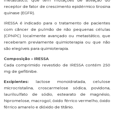
metastático, que têm mutações de ativação do
receptor de fator de crescimento epidérmico tirosina
quinase (EGFR).
IRESSA é indicado para o tratamento de pacientes
com câncer de pulmão de não pequenas células
(CPNPC) localmente avançado ou metastático, que
receberam previamente quimioterapia ou que não
são elegíveis para quimioterapia.
Composição – IRESSA
Cada comprimido revestido de IRESSA contém 250
mg de gefitinibe.
Excipientes:
lactose monoidratada, celulose
microcristalina, croscarmelose sódica, povidona,
laurilsulfato de sódio, estearato de magnésio,
hipromelose, macrogol, óxido férrico vermelho, óxido
férrico amarelo e dióxido de titânio.