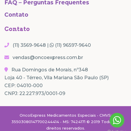
FAQ – Perguntas Frequentes
Contato
Contato
(11) 3569-9648 |
(11) 96597-9640
vendas@oncoexpress.com.br
Rua Domingos de Morais, nº348
Loja 40 - Térreo, Vila Mariana São Paulo (SP)
CEP: 04010-000
CNPJ: 22.227.973/0001-09
OncoExpress Medicamentos Especiais • CMVS:
35503080147700244414 • MS: 7424171 © 2019 Todos os
direitos reservados.