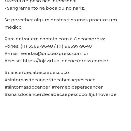
⦁ Perda de peso não intencional;
⦁ Sangramento na boca ou no nariz.
Se perceber algum destes sintomas procure um
médico!
Para entrar em contato com a Oncoexpress:
Fones: (11) 3569-9648 / (11) 96597-9640
E-mail: vendas@oncoexpress.com.br
Acesse: https://lojavirtual.oncoexpress.com.br
#cancerdecabecaepescoco
#sintomasdocancerdecabecaepescoco
#sintomasdocancer #remediosparacancer
#sinaisdocancerdecabecaepescoco #julhoverde