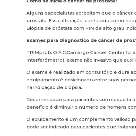
Como se inicia o câncer de próstata?
Alguns especialistas acreditam que o cânce
próstata. Essa alteração, conhecida como neopl
Biópsia de próstata com PIN de alto grau ind
Exames para Diagnóstico de câncer de prós
TRIMprob: O A.C.Camargo Cancer Center foi a p
Interferômetro), exame não invasivo que auxil
O exame é realizado em consultório e dura a
equipamento é posicionado entre suas pernas.
na indicação de biópsia.
Recomendado para pacientes com suspeita de 
benefício é diminuir o número de homens com i
O equipamento é um complemento valioso para 
pode ser indicado para pacientes que tratar