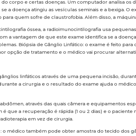
o do corpo e certas doenças. Um computador analisa os 
r se a doença atingiu as vesículas seminais e a bexiga. O 
para quem sofre de claustrofobia. Além disso, a máquina
cintilografia óssea, a radioimunocintilografia usa pequena
 com a vantagem de que este exame identifica se a doença a
emas. Biópsia de Gânglio Linfático: o exame é feito para ch
hor opção de tratamento e o médico vai procurar alternati
nglios linfáticos através de uma pequena incisão, durante
urante a cirurgia e o resultado do exame ajuda o médico
o abdômen, através das quais câmera e equipamentos espe
m é que a recuperação é rápida (1 ou 2 dias) e o paciente
dioterapia em vez de cirurgia.
: o médico também pode obter amostra do tecido dos gân