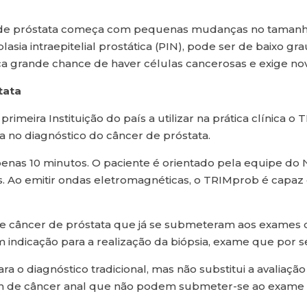
r de próstata começa com pequenas mudanças no tamanho
asia intraepitelial prostática (PIN), pode ser de baixo gr
ica grande chance de haver células cancerosas e exige n
tata
rimeira Instituição do país a utilizar na prática clínica
ia no diagnóstico do câncer de próstata.
penas 10 minutos. O paciente é orientado pela equipe do
 Ao emitir ondas eletromagnéticas, o TRIMprob é capaz d
câncer de próstata que já se submeteram aos exames de 
ndicação para a realização da biópsia, exame que por ser
o diagnóstico tradicional, mas não substitui a avaliaçã
am de câncer anal que não podem submeter-se ao exame 