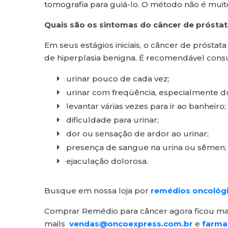
tomografia para guiá-lo. O método não é muito
Quais são os sintomas do câncer de prósta
Em seus estágios iniciais, o câncer de próst
de hiperplasia benigna. É recomendável consu
urinar pouco de cada vez;
urinar com freqüência, especialmente du
levantar várias vezes para ir ao banheiro;
dificuldade para urinar;
dor ou sensação de ardor ao urinar;
presença de sangue na urina ou sêmen;
ejaculação dolorosa.
Busque em nossa loja por
remédios oncológ
Comprar Remédio para câncer agora ficou mais
mails
vendas@oncoexpress.com.br
e
farma