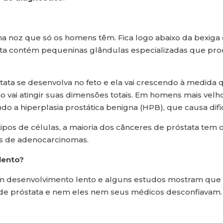
noz que só os homens têm. Fica logo abaixo da bexiga e 
stata contém pequeninas glândulas especializadas que p
ta se desenvolva no feto e ela vai crescendo à medida q
ão vai atingir suas dimensões totais. Em homens mais ve
o a hiperplasia prostática benigna (HPB), que causa difi
 tipos de células, a maioria dos cânceres de próstata tem
s de adenocarcinomas.
lento?
tem desenvolvimento lento e alguns estudos mostram qu
de próstata e nem eles nem seus médicos desconfiavam. 