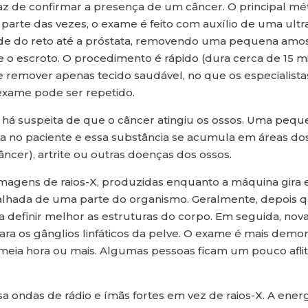
az de confirmar a presença de um câncer. O principal mét
arte das vezes, o exame é feito com auxílio de uma ultras
e do reto até a próstata, removendo uma pequena amostr
to e o escroto. O procedimento é rápido (dura cerca de 1
remover apenas tecido saudável, no que os especialistas 
exame pode ser repetido.
do há suspeita de que o câncer atingiu os ossos. Uma pe
ada no paciente e essa substância se acumula em áreas 
ncer), artrite ou outras doenças dos ossos.
magens de raios-X, produzidas enquanto a máquina gira 
ada de uma parte do organismo. Geralmente, depois que
ara definir melhor as estruturas do corpo. Em seguida, no
ara os gânglios linfáticos da pelve. O exame é mais demor
meia hora ou mais. Algumas pessoas ficam um pouco afli
a ondas de rádio e ímãs fortes em vez de raios-X. A energ