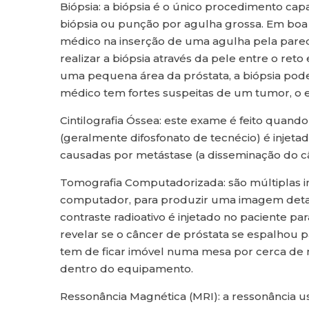
Biópsia: a biópsia é o único procedimento cap
biópsia ou punção por agulha grossa. Em boa p
médico na inserção de uma agulha pela pared
realizar a biópsia através da pele entre o re
uma pequena área da próstata, a biópsia pode 
médico tem fortes suspeitas de um tumor, o 
Cintilografia Óssea: este exame é feito quan
(geralmente difosfonato de tecnécio) é injet
causadas por metástase (a disseminação do câ
Tomografia Computadorizada: são múltiplas i
computador, para produzir uma imagem detalh
contraste radioativo é injetado no paciente p
revelar se o câncer de próstata se espalhou p
tem de ficar imóvel numa mesa por cerca de 
dentro do equipamento.
Ressonância Magnética (MRI): a ressonância us