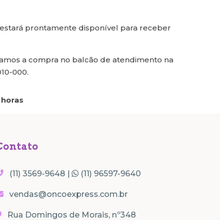
g estará prontamente disponível para receber
tamos a compra no balcão de atendimento na
010-000.
 horas
Contato
(11) 3569-9648 |
(11) 96597-9640
vendas@oncoexpress.com.br
Rua Domingos de Morais, nº348