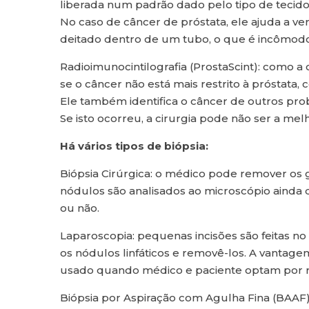
liberada num padrão dado pelo tipo de tecid
No caso de câncer de próstata, ele ajuda a ve
deitado dentro de um tubo, o que é incômodo 
Radioimunocintilografia (ProstaScint): como a 
se o câncer não está mais restrito à próstata,
Ele também identifica o câncer de outros probl
Se isto ocorreu, a cirurgia pode não ser a mel
Há vários tipos de biópsia:
Biópsia Cirúrgica: o médico pode remover os gâ
nódulos são analisados ao microscópio ainda d
ou não.
Laparoscopia: pequenas incisões são feitas n
os nódulos linfáticos e removê-los. A vantage
usado quando médico e paciente optam por ra
Biópsia por Aspiração com Agulha Fina (BAAF)