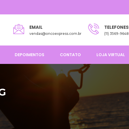
EMAIL
TELEFONES
vendas@oncoexpress.com.br
(11) 3569-9648
DEPOIMENTOS
CONTATO
LOJA VIRTUAL
G