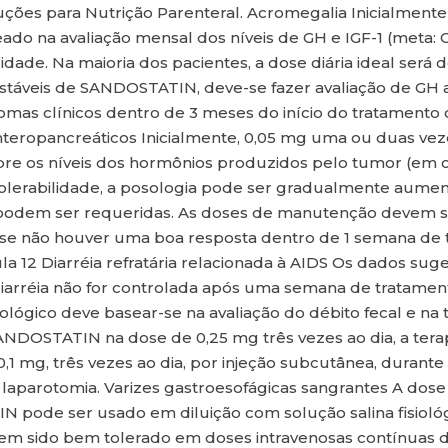
ções para Nutrição Parenteral. Acromegalia Inicialmente 
ado na avaliação mensal dos níveis de GH e IGF-1 (meta: G
ilidade. Na maioria dos pacientes, a dose diária ideal será
stáveis de SANDOSTATIN, deve-se fazer avaliação de GH a
tomas clínicos dentro de 3 meses do início do tratament
eropancreáticos Inicialmente, 0,05 mg uma ou duas veze
bre os níveis dos hormônios produzidos pelo tumor (em 
a tolerabilidade, a posologia pode ser gradualmente aument
as podem ser requeridas. As doses de manutenção devem s
ada se não houver uma boa resposta dentro de 1 semana
a 12 Diarréia refratária relacionada à AIDS Os dados sug
a diarréia não for controlada após uma semana de tratamen
ológico deve basear-se na avaliação do débito fecal e na 
DOSTATIN na dose de 0,25 mg três vezes ao dia, a tera
,1 mg, três vezes ao dia, por injeção subcutânea, durante
 laparotomia. Varizes gastroesofágicas sangrantes A dose
 pode ser usado em diluição com solução salina fisiológ
m sido bem tolerado em doses intravenosas contínuas de