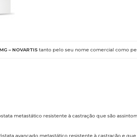
MG – NOVARTIS
tanto pelo seu nome comercial como pelo
tata metastático resistente à castração que são assintom
óstata avançado metastático resistente à castração e qu