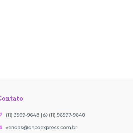
Contato
(11) 3569-9648 |
(11) 96597-9640
vendas@oncoexpress.com.br