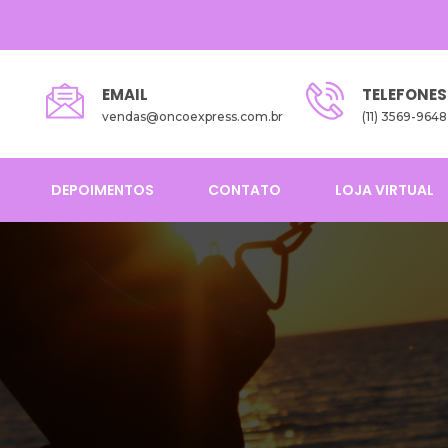
EMAIL
TELEFONES
vendas@oncoexpress.com.br
(11) 3569-9648
DEPOIMENTOS
CONTATO
LOJA VIRTUAL