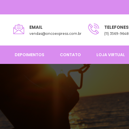
EMAIL
TELEFONES
vendas@oncoexpress.com.br
(11) 3569-9648
DEPOIMENTOS
CONTATO
LOJA VIRTUAL