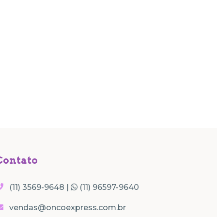
Contato
(11) 3569-9648 |
(11) 96597-9640
vendas@oncoexpress.com.br