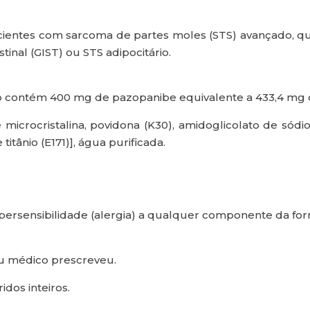
acientes com sarcoma de partes moles (STS) avançado, qu
inal (GIST) ou STS adipocitário.
 contém 400 mg de pazopanibe equivalente a 433,4 mg d
microcristalina, povidona (K30), amidoglicolato de sód
itânio (E171)], água purificada.
ipersensibilidade (alergia) a qualquer componente da fo
u médico prescreveu.
dos inteiros.