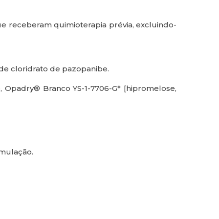
e receberam quimioterapia prévia, excluindo-
e cloridrato de pazopanibe.
io, Opadry® Branco YS-1-7706-G* [hipromelose,
rmulação.