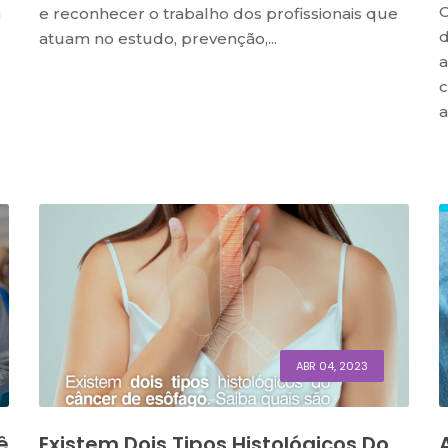
C
a
e reconhecer o trabalho dos profissionais que
d
atuam no estudo, prevenção,...
a
c
a
ABR 04, 2023
ê
Existem Dois Tipos Histológicos Do