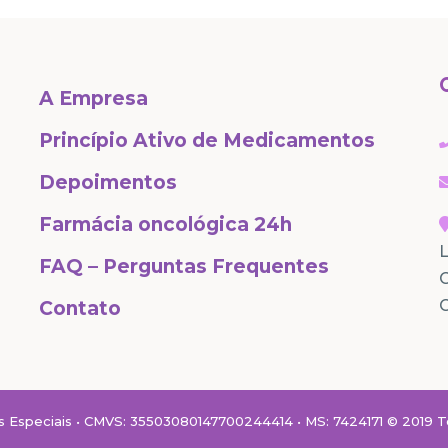
A Empresa
Princípio Ativo de Medicamentos
Depoimentos
Farmácia oncológica 24h
L
FAQ – Perguntas Frequentes
C
Contato
speciais • CMVS: 35503080147700244414 • MS: 7424171 © 2019 To