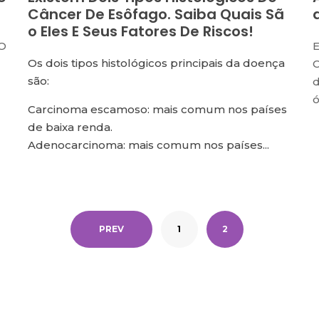
Câncer De Esôfago. Saiba Quais Sã
O Eles E Seus Fatores De Riscos!
 O
E
Os dois tipos histológicos principais da doença
C
são:
d
ó
Carcinoma escamoso: mais comum nos países
de baixa renda.
Adenocarcinoma: mais comum nos países...
PREV
1
2