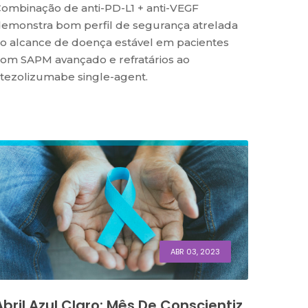
ombinação de anti-PD-L1 + anti-VEGF
emonstra bom perfil de segurança atrelada
o alcance de doença estável em pacientes
om SAPM avançado e refratários ao
tezolizumabe single-agent.
ABR 03, 2023
Abril Azul Claro: Mês De Conscientiz