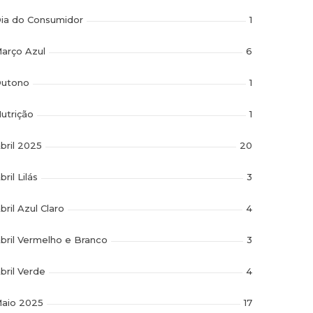
ia do Consumidor
1
arço Azul
6
utono
1
utrição
1
bril 2025
20
bril Lilás
3
bril Azul Claro
4
bril Vermelho e Branco
3
bril Verde
4
aio 2025
17