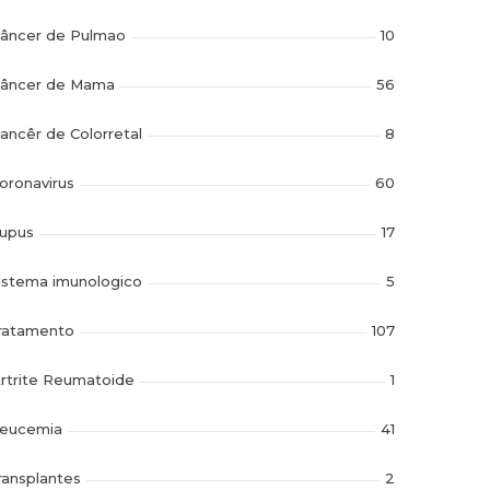
âncer de Pulmao
10
âncer de Mama
56
ancêr de Colorretal
8
oronavirus
60
upus
17
istema imunologico
5
ratamento
107
rtrite Reumatoide
1
eucemia
41
ransplantes
2