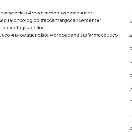
C
sespeciais #medicamentosparacancer
ospitaloncologico #accamargocancercenter
M
ciaoncologicaonline
tico #propagandista #propagandistafarmaceutico
J
D
N
O
(
C
C
D