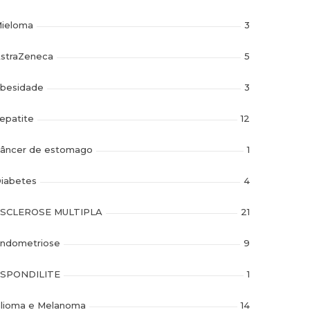
ieloma
3
straZeneca
5
besidade
3
epatite
12
âncer de estomago
1
iabetes
4
SCLEROSE MULTIPLA
21
ndometriose
9
SPONDILITE
1
lioma e Melanoma
14