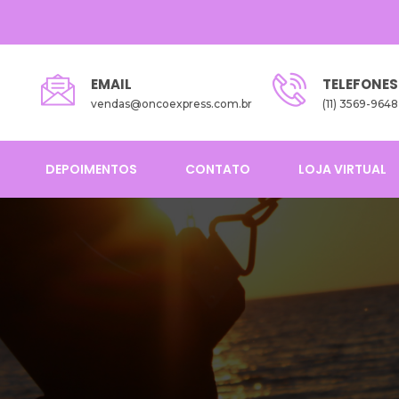
EMAIL
TELEFONES
vendas@oncoexpress.com.br
(11) 3569-9648
DEPOIMENTOS
CONTATO
LOJA VIRTUAL