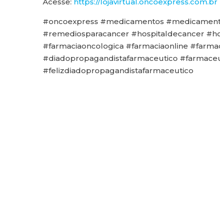
Acesse:
https://lojavirtual.oncoexpress.com.br
#oncoexpress #medicamentos #medicamento
#remediosparacancer #hospitaldecancer #h
#farmaciaoncologica #farmaciaonline #farma
#diadopropagandistafarmaceutico #farmaceu
#felizdiadopropagandistafarmaceutico