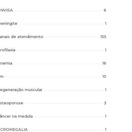
NVISA
6
eningite
1
anais de atendimento
155
rofilaxia
1
nemia
16
im
10
egeneração muscular
1
steoporose
3
âncer na medula
1
ACROMEGALIA
1