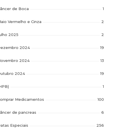
âncer de Boca
1
aio Vermelho e Cinza
2
ulho 2025
2
ezembro 2024
19
ovembro 2024
13
utubro 2024
19
HPB)
1
omprar Medicamentos
100
âncer de pancreas
6
atas Especiais
256