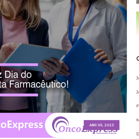
J
J
F
M
ABR 05, 2023
D