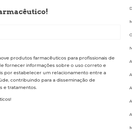
D
Farmacêutico!
M
O
N
ove produtos farmacêuticos para profissionais de
A
e fornecer informações sobre o uso correto e
is por estabelecer um relacionamento entre a
A
saúde, contribuindo para a disseminação de
 e tratamentos.
A
icos!
A
A
M