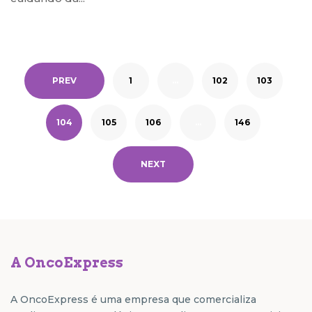
PREV
1
…
102
103
104
105
106
…
146
NEXT
A OncoExpress
A OncoExpress é uma empresa que comercializa