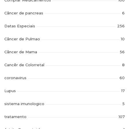
Comprar Medicamentos
100
Câncer de pancreas
6
Datas Especiais
256
Câncer de Pulmao
10
Câncer de Mama
56
Cancêr de Colorretal
8
coronavirus
60
Lupus
17
sistema imunologico
5
tratamento
107