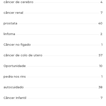
câncer de cerebro
4
câncer renal
7
prostata
40
linfoma
2
Câncer no figado
1
câncer de colo de utero
57
Oportunidade
10
pedra nos rins
1
autocuidado
38
Câncer Infantil
7