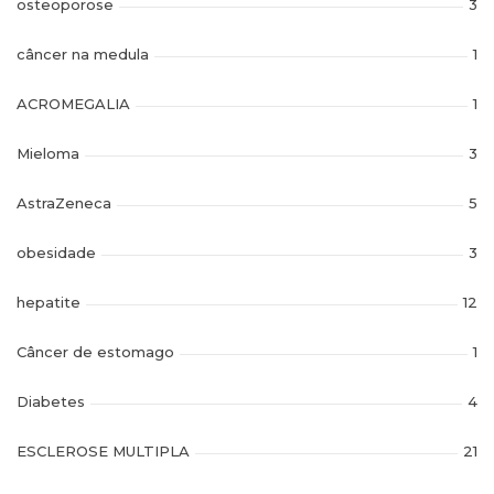
osteoporose
3
câncer na medula
1
ACROMEGALIA
1
Mieloma
3
AstraZeneca
5
obesidade
3
hepatite
12
Câncer de estomago
1
Diabetes
4
ESCLEROSE MULTIPLA
21