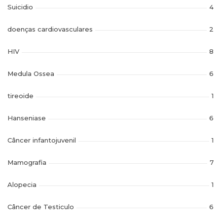
Suicidio
4
doenças cardiovasculares
2
HIV
8
Medula Ossea
6
tireoide
1
Hanseniase
6
Câncer infantojuvenil
1
Mamografia
7
Alopecia
1
Câncer de Testiculo
6