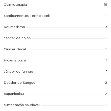
Quimioterapia
19
Medicamentos Termolabeis
1
Reumatismo
3
câncer de colon
1
Câncer Bucal
5
Higiene bucal
1
câncer de faringe
1
Doador de Sangue
2
papanicolau
2
alimentação saudavel
1