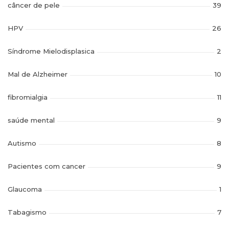
câncer de pele
39
HPV
26
Síndrome Mielodisplasica
2
Mal de Alzheimer
10
fibromialgia
11
saúde mental
9
Autismo
8
Pacientes com cancer
9
Glaucoma
1
Tabagismo
7