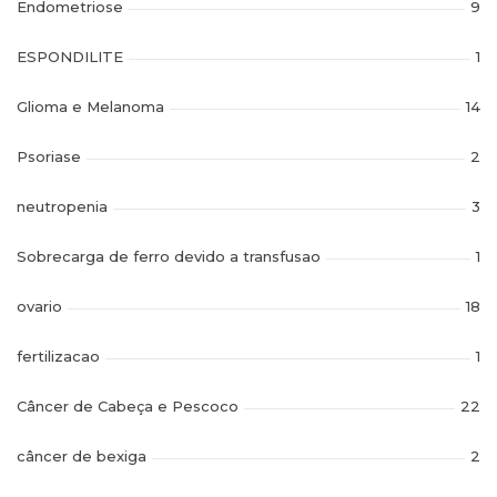
Endometriose
9
ESPONDILITE
1
Glioma e Melanoma
14
Psoriase
2
neutropenia
3
Sobrecarga de ferro devido a transfusao
1
ovario
18
fertilizacao
1
Câncer de Cabeça e Pescoco
22
câncer de bexiga
2