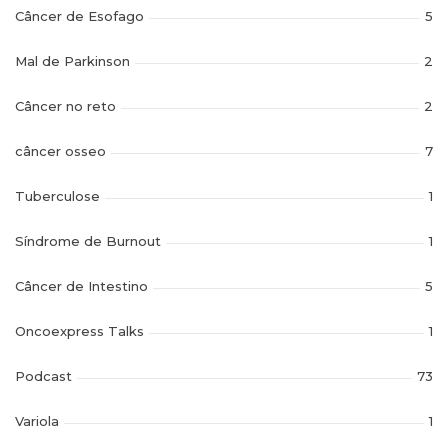
Câncer de Esofago
5
Mal de Parkinson
2
Câncer no reto
2
câncer osseo
7
Tuberculose
1
Síndrome de Burnout
1
Câncer de Intestino
5
Oncoexpress Talks
1
Podcast
73
Variola
1