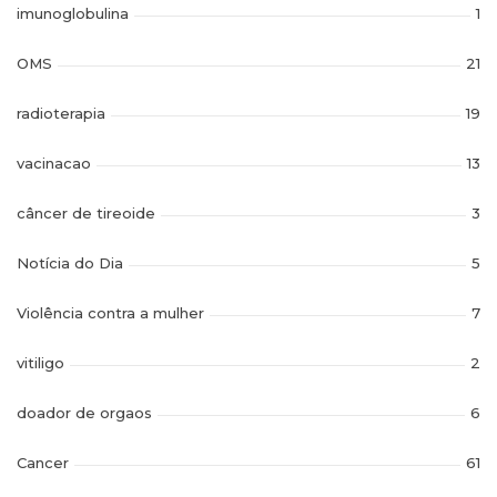
imunoglobulina
1
OMS
21
radioterapia
19
vacinacao
13
câncer de tireoide
3
Notícia do Dia
5
Violência contra a mulher
7
vitiligo
2
doador de orgaos
6
Cancer
61