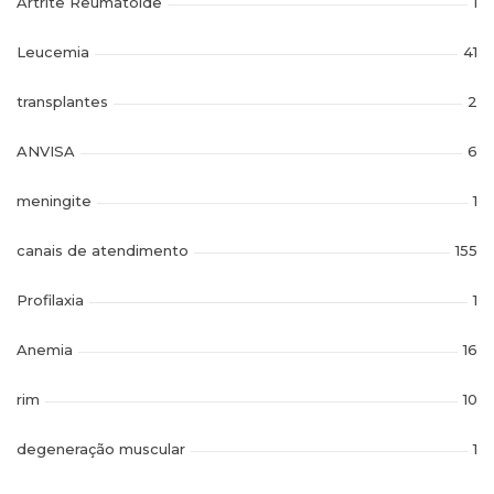
Artrite Reumatoide
1
Leucemia
41
transplantes
2
ANVISA
6
meningite
1
canais de atendimento
155
Profilaxia
1
Anemia
16
rim
10
degeneração muscular
1