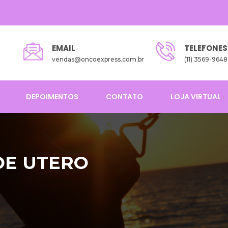
EMAIL
TELEFONES
vendas@oncoexpress.com.br
(11) 3569-9648
DEPOIMENTOS
CONTATO
LOJA VIRTUAL
DE UTERO