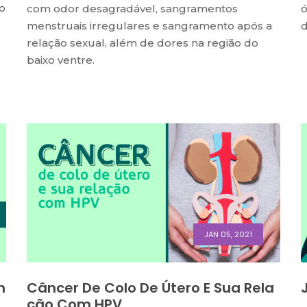
o
com odor desagradável, sangramentos
ó
menstruais irregulares e sangramento após a
d
relação sexual, além de dores na região do
baixo ventre.
JAN 05, 2021
n
Câncer De Colo De Útero E Sua Rela
Ção Com HPV