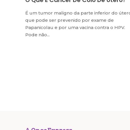
O Que É Câncer De Colo De Útero?
É um tumor maligno da parte inferior do úter
que pode ser prevenido por exame de
Papanicolau e por uma vacina contra o HPV.
Pode não...