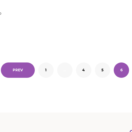
o
PREV
1
…
4
5
6