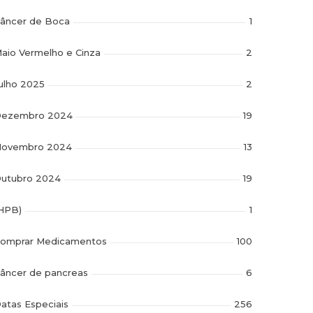
âncer de Boca
1
aio Vermelho e Cinza
2
ulho 2025
2
ezembro 2024
19
ovembro 2024
13
utubro 2024
19
HPB)
1
omprar Medicamentos
100
âncer de pancreas
6
atas Especiais
256