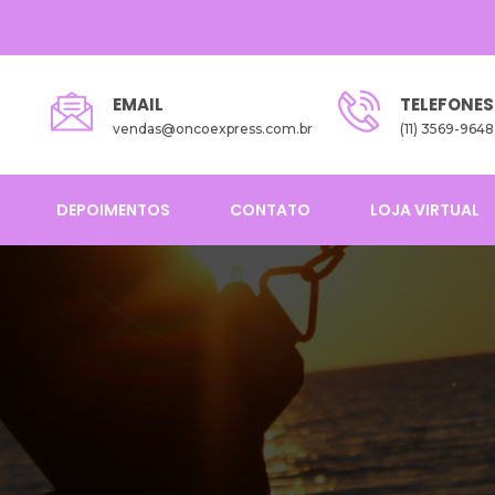
EMAIL
TELEFONES
vendas@oncoexpress.com.br
(11) 3569-9648
DEPOIMENTOS
CONTATO
LOJA VIRTUAL