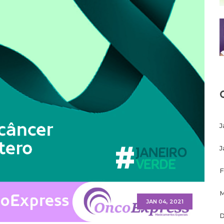
J
J
F
M
JAN 04, 2021
D