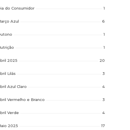
ia do Consumidor
1
arço Azul
6
utono
1
utrição
1
bril 2025
20
bril Lilás
3
bril Azul Claro
4
bril Vermelho e Branco
3
bril Verde
4
aio 2025
17