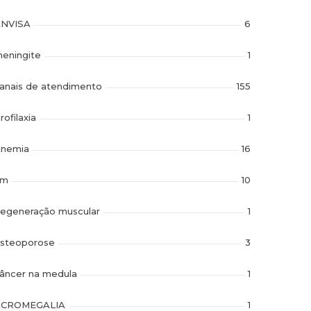
NVISA
6
eningite
1
anais de atendimento
155
rofilaxia
1
nemia
16
im
10
egeneração muscular
1
steoporose
3
âncer na medula
1
ACROMEGALIA
1