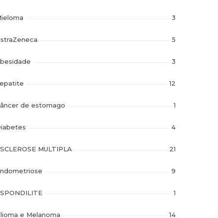
ieloma
3
straZeneca
5
besidade
3
epatite
12
âncer de estomago
1
iabetes
4
SCLEROSE MULTIPLA
21
ndometriose
9
SPONDILITE
1
lioma e Melanoma
14