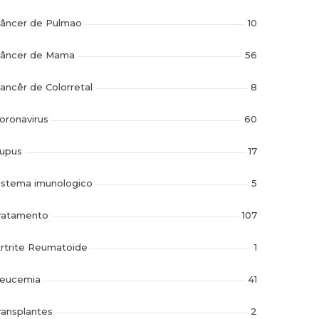
âncer de Pulmao
10
âncer de Mama
56
ancêr de Colorretal
8
oronavirus
60
upus
17
istema imunologico
5
ratamento
107
rtrite Reumatoide
1
eucemia
41
ransplantes
2