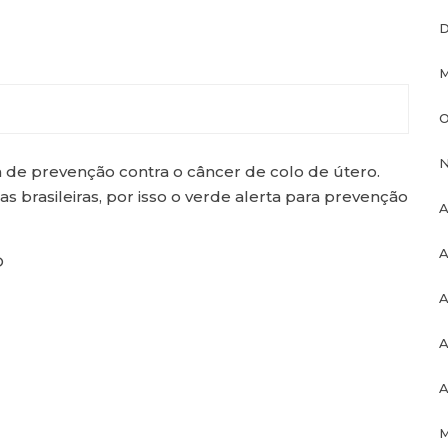
D
M
O
N
de prevenção contra o câncer de colo de útero.
as brasileiras, por isso o verde alerta para prevenção
A
A
O
A
A
A
M