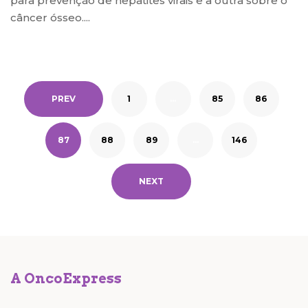
para prevenção de hepatites virais e a outra sobre o
câncer ósseo....
PREV
1
…
85
86
87
88
89
…
146
NEXT
A OncoExpress