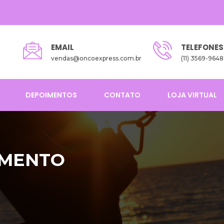
EMAIL
TELEFONES
vendas@oncoexpress.com.br
(11) 3569-9648
DEPOIMENTOS
CONTATO
LOJA VIRTUAL
IMENTO