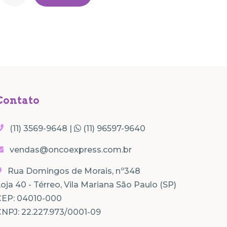
Contato
(11) 3569-9648 |
(11) 96597-9640
vendas@oncoexpress.com.br
Rua Domingos de Morais, nº348
oja 40 - Térreo, Vila Mariana São Paulo (SP)
CEP: 04010-000
NPJ: 22.227.973/0001-09