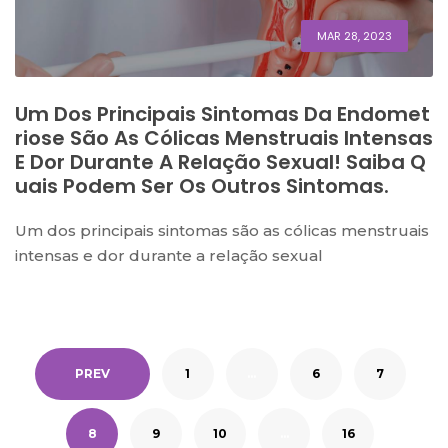
MAR 28, 2023
Um Dos Principais Sintomas Da Endomet
Riose São As Cólicas Menstruais Intensas
E Dor Durante A Relação Sexual! Saiba Q
Uais Podem Ser Os Outros Sintomas.
Um dos principais sintomas são as cólicas menstruais
intensas e dor durante a relação sexual
PREV
1
…
6
7
8
9
10
…
16