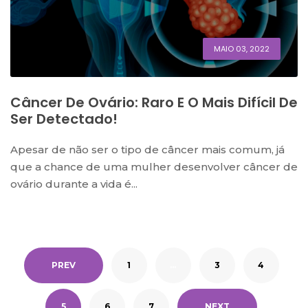
MAIO 03, 2022
Câncer De Ovário: Raro E O Mais Difícil De
Ser Detectado!
Apesar de não ser o tipo de câncer mais comum, já
que a chance de uma mulher desenvolver câncer de
ovário durante a vida é...
PREV
1
…
3
4
5
6
7
NEXT