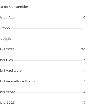
ia do Consumidor
1
arço Azul
6
utono
1
utrição
1
bril 2025
20
bril Lilás
3
bril Azul Claro
4
bril Vermelho e Branco
3
bril Verde
4
aio 2025
17