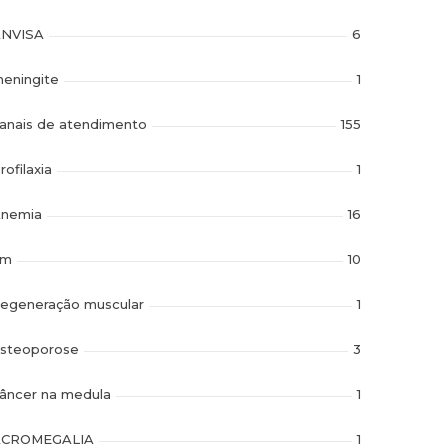
NVISA
6
eningite
1
anais de atendimento
155
rofilaxia
1
nemia
16
im
10
egeneração muscular
1
steoporose
3
âncer na medula
1
ACROMEGALIA
1