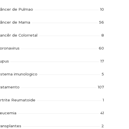
âncer de Pulmao
10
âncer de Mama
56
ancêr de Colorretal
8
oronavirus
60
upus
17
istema imunologico
5
ratamento
107
rtrite Reumatoide
1
eucemia
41
ransplantes
2