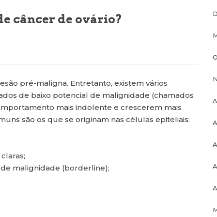
D
de câncer de ovário?
M
O
N
esão pré-maligna. Entretanto, existem vários
ados de baixo potencial de malignidade (chamados
A
omportamento mais indolente e crescerem mais
uns são os que se originam nas células epiteliais:
A
A
claras;
A
 de malignidade (borderline);
A
M