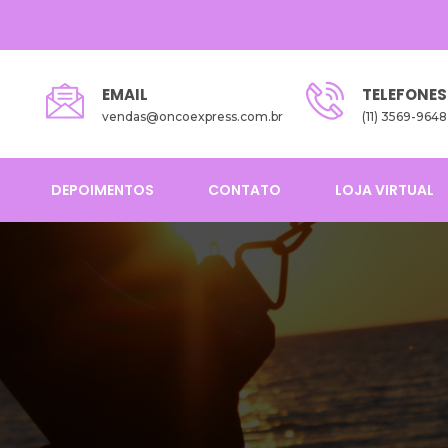
EMAIL
TELEFONES
vendas@oncoexpress.com.br
(11) 3569-9648
DEPOIMENTOS
CONTATO
LOJA VIRTUAL