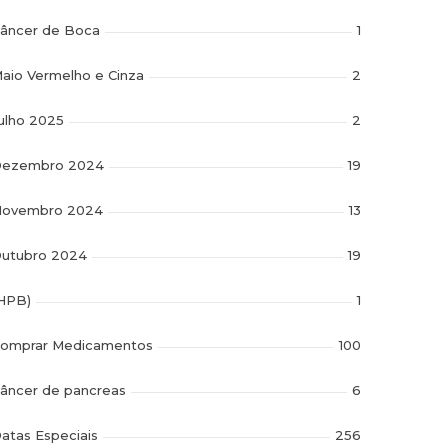
âncer de Boca
1
aio Vermelho e Cinza
2
ulho 2025
2
ezembro 2024
19
ovembro 2024
13
utubro 2024
19
HPB)
1
omprar Medicamentos
100
âncer de pancreas
6
atas Especiais
256