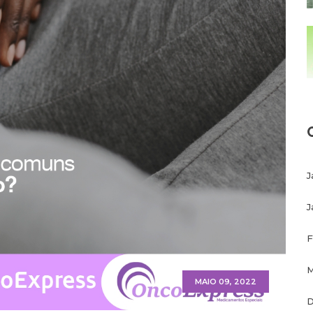
J
J
F
M
MAIO 09, 2022
D