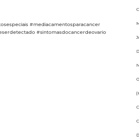
C
M
sespeciais #mediacamentosparacancer
deserdetectado #sintomasdocancerdeovario
J
D
N
O
(
C
C
D