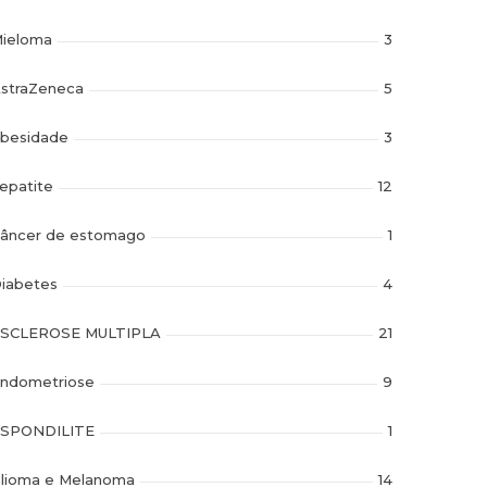
ieloma
3
straZeneca
5
besidade
3
epatite
12
âncer de estomago
1
iabetes
4
SCLEROSE MULTIPLA
21
ndometriose
9
SPONDILITE
1
lioma e Melanoma
14