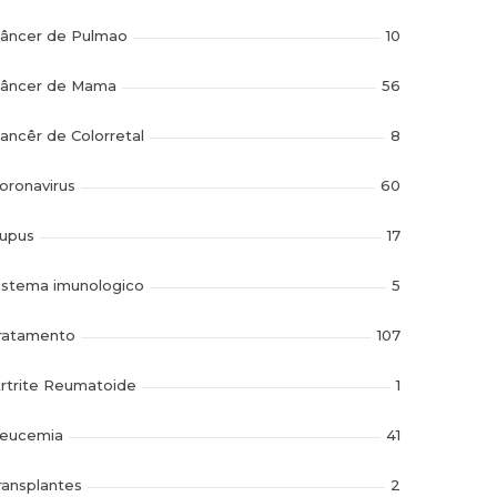
âncer de Pulmao
10
âncer de Mama
56
ancêr de Colorretal
8
oronavirus
60
upus
17
istema imunologico
5
ratamento
107
rtrite Reumatoide
1
eucemia
41
ransplantes
2