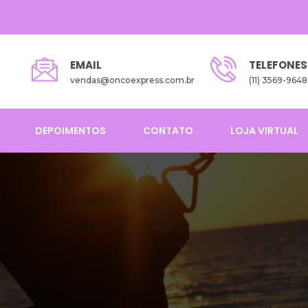
EMAIL
TELEFONES
vendas@oncoexpress.com.br
(11) 3569-9648
DEPOIMENTOS
CONTATO
LOJA VIRTUAL