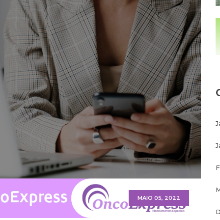
J
J
F
M
MAIO 05, 2022
D