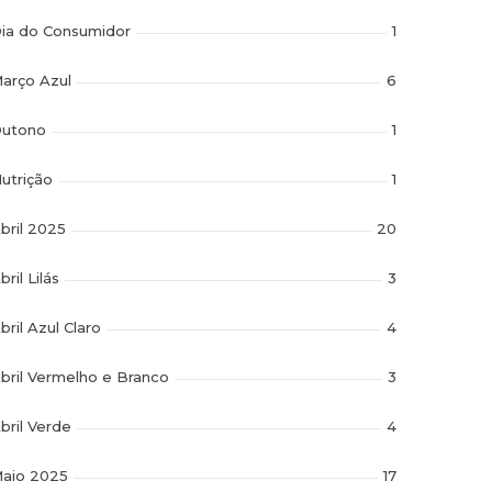
ia do Consumidor
1
arço Azul
6
utono
1
utrição
1
bril 2025
20
bril Lilás
3
bril Azul Claro
4
bril Vermelho e Branco
3
bril Verde
4
aio 2025
17