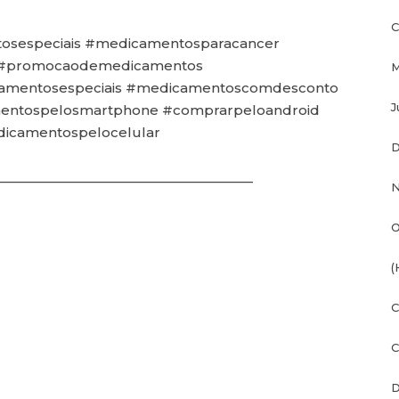
C
sespeciais #medicamentosparacancer
 #promocaodemedicamentos
M
mentosespeciais #medicamentoscomdesconto
J
ntospelosmartphone #comprarpeloandroid
icamentospelocelular
D
———————————————————
N
O
(
C
C
D