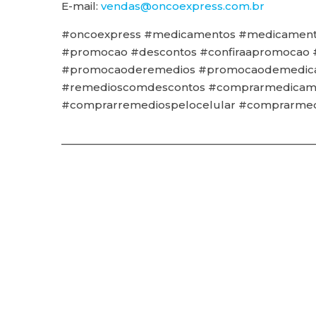
E-mail:
vendas@oncoexpress.com.br
#oncoexpress #medicamentos #medicamento
#promocao #descontos #confiraapromocao
#promocaoderemedios #promocaodemedica
#remedioscomdescontos #comprarmedicame
#comprarremediospelocelular #comprarmed
————————————————————————