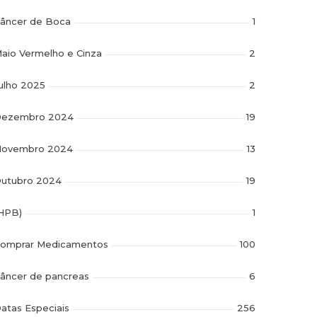
âncer de Boca
1
aio Vermelho e Cinza
2
ulho 2025
2
ezembro 2024
19
ovembro 2024
13
utubro 2024
19
HPB)
1
omprar Medicamentos
100
âncer de pancreas
6
atas Especiais
256