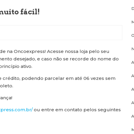
D
ito fácil!
M
O
N
e na Oncoexpress! Acesse nossa loja pelo seu
ento desejado, e caso não se recorde do nome do
A
ncípio ativo.
A
de crédito, podendo parcelar em até 06 vezes sem
leto.
A
ança!
A
xpress.com.br/
ou entre em contato pelos seguintes
A
M