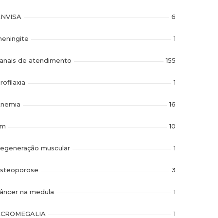
NVISA
6
eningite
1
anais de atendimento
155
rofilaxia
1
nemia
16
im
10
egeneração muscular
1
steoporose
3
âncer na medula
1
ACROMEGALIA
1