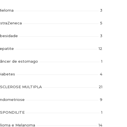
ieloma
3
straZeneca
5
besidade
3
epatite
12
âncer de estomago
1
iabetes
4
SCLEROSE MULTIPLA
21
ndometriose
9
SPONDILITE
1
lioma e Melanoma
14