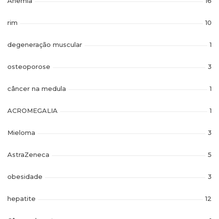
Anemia
16
rim
10
degeneração muscular
1
osteoporose
3
câncer na medula
1
ACROMEGALIA
1
Mieloma
3
AstraZeneca
5
obesidade
3
hepatite
12