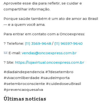
Aproveite esse dia para refletir, se cuidar e
compartilhar informação.
Porque saúde também é um ato de amor ao Brasil
— e a quem você ama.
Para entrar em contato com a Oncoexpress:
? Telefone:
(11) 3569-9648
/
(11) 96597-9640
E-mail:
vendas@oncoexpress.com.br
? Site:
https://lojavirtual.oncoexpress.com.br
#diadaindependencia #7desetembro
#vivacomliberdade #saudeimporta
#setembroconsciente #cuidedoseuBrasil
#prevencaoquesalva
Últimas notícias