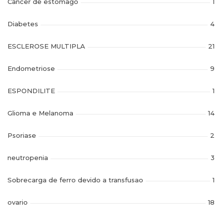
Câncer de estomago
1
Diabetes
4
ESCLEROSE MULTIPLA
21
Endometriose
9
ESPONDILITE
1
Glioma e Melanoma
14
Psoriase
2
neutropenia
3
Sobrecarga de ferro devido a transfusao
1
ovario
18