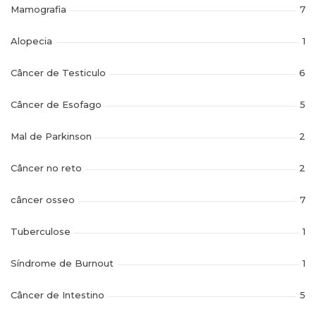
Mamografia
7
Alopecia
1
Câncer de Testiculo
6
Câncer de Esofago
5
Mal de Parkinson
2
Câncer no reto
2
câncer osseo
7
Tuberculose
1
Síndrome de Burnout
1
Câncer de Intestino
5