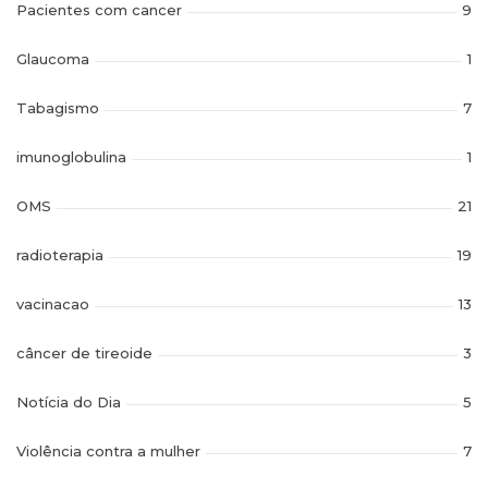
Pacientes com cancer
9
Glaucoma
1
Tabagismo
7
imunoglobulina
1
OMS
21
radioterapia
19
vacinacao
13
câncer de tireoide
3
Notícia do Dia
5
Violência contra a mulher
7