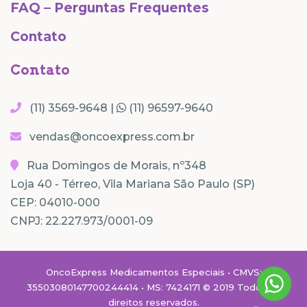
FAQ – Perguntas Frequentes
Contato
Contato
(11) 3569-9648 |
(11) 96597-9640
vendas@oncoexpress.com.br
Rua Domingos de Morais, nº348
Loja 40 - Térreo, Vila Mariana São Paulo (SP)
CEP: 04010-000
CNPJ: 22.227.973/0001-09
OncoExpress Medicamentos Especiais • CMVS:
35503080147700244414 • MS: 7424171 © 2019 Todos os
direitos reservados.