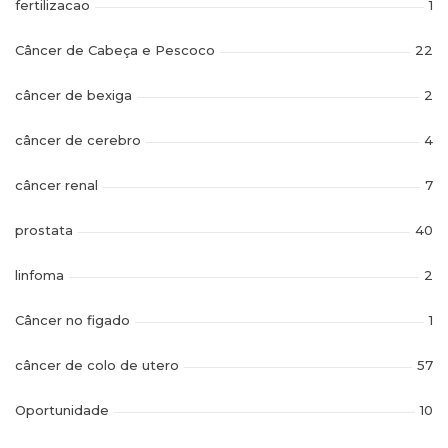
fertilizacao
1
Câncer de Cabeça e Pescoco
22
câncer de bexiga
2
câncer de cerebro
4
câncer renal
7
prostata
40
linfoma
2
Câncer no figado
1
câncer de colo de utero
57
Oportunidade
10