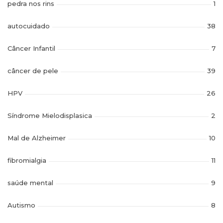
pedra nos rins
1
autocuidado
38
Câncer Infantil
7
câncer de pele
39
HPV
26
Síndrome Mielodisplasica
2
Mal de Alzheimer
10
fibromialgia
11
saúde mental
9
Autismo
8