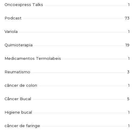
Oncoexpress Talks
1
Podcast
73
Variola
1
Quimioterapia
19
Medicamentos Termolabeis
1
Reumatismo
3
câncer de colon
1
Câncer Bucal
5
Higiene bucal
1
câncer de faringe
1