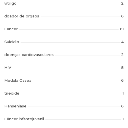
vitiligo
2
doador de orgaos
6
Cancer
61
Suicidio
4
doenças cardiovasculares
2
HIV
8
Medula Ossea
6
tireoide
1
Hanseniase
6
Câncer infantojuvenil
1