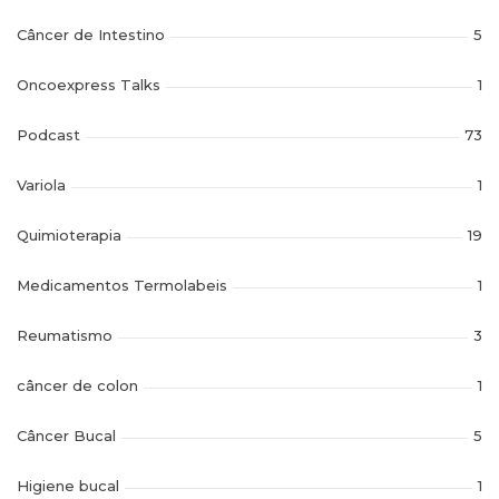
Câncer de Intestino
5
Oncoexpress Talks
1
Podcast
73
Variola
1
Quimioterapia
19
Medicamentos Termolabeis
1
Reumatismo
3
câncer de colon
1
Câncer Bucal
5
Higiene bucal
1