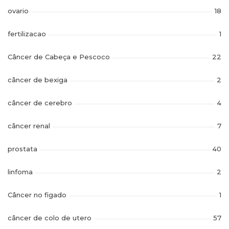
ovario
18
fertilizacao
1
Câncer de Cabeça e Pescoco
22
câncer de bexiga
2
câncer de cerebro
4
câncer renal
7
prostata
40
linfoma
2
Câncer no figado
1
câncer de colo de utero
57