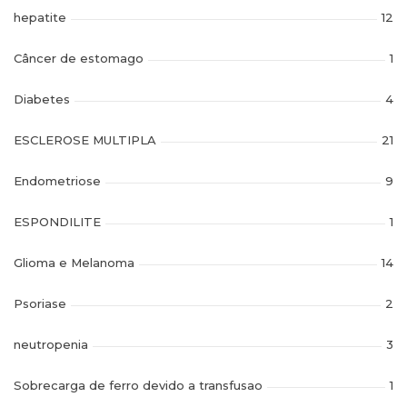
hepatite
12
Câncer de estomago
1
Diabetes
4
ESCLEROSE MULTIPLA
21
Endometriose
9
ESPONDILITE
1
Glioma e Melanoma
14
Psoriase
2
neutropenia
3
Sobrecarga de ferro devido a transfusao
1