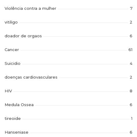
Violência contra a mulher
7
vitiligo
2
doador de orgaos
6
Cancer
61
Suicidio
4
doenças cardiovasculares
2
HIV
8
Medula Ossea
6
tireoide
1
Hanseniase
6