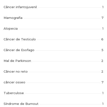
Câncer infantojuvenil
1
Mamografia
7
Alopecia
1
Câncer de Testiculo
6
Câncer de Esofago
5
Mal de Parkinson
2
Câncer no reto
2
câncer osseo
7
Tuberculose
1
Síndrome de Burnout
1