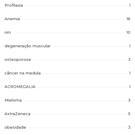
Profilaxia
1
Anemia
16
rim
10
degeneração muscular
1
osteoporose
3
câncer na medula
1
ACROMEGALIA
1
Mieloma
3
AstraZeneca
5
obesidade
3