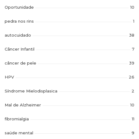
Oportunidade
10
pedra nos rins
1
autocuidado
38
Câncer Infantil
7
câncer de pele
39
HPV
26
Síndrome Mielodisplasica
2
Mal de Alzheimer
10
fibromialgia
11
saúde mental
9