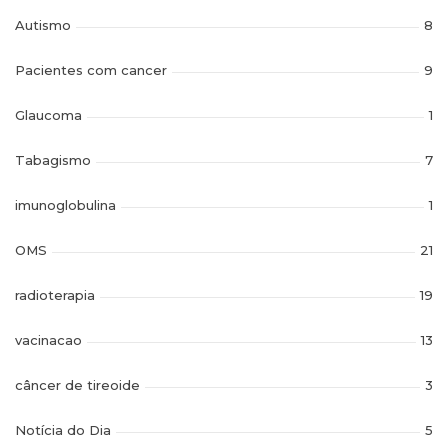
Autismo
8
Pacientes com cancer
9
Glaucoma
1
Tabagismo
7
imunoglobulina
1
OMS
21
radioterapia
19
vacinacao
13
câncer de tireoide
3
Notícia do Dia
5