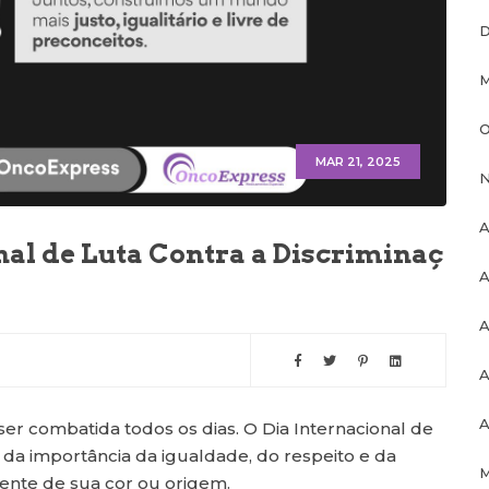
D
M
O
MAR 21, 2025
N
A
nal de Luta Contra a Discriminaç
A
A
A
A
er combatida todos os dias. O Dia Internacional de
 da importância da igualdade, do respeito e da
M
ente de sua cor ou origem.