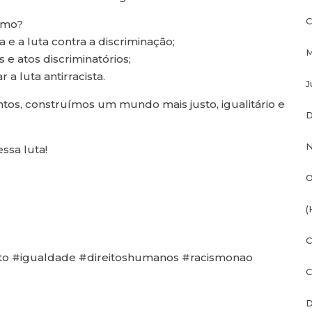
C
smo?
 e a luta contra a discriminação;
M
 e atos discriminatórios;
a luta antirracista.
J
s, construímos um mundo mais justo, igualitário e
D
N
ssa luta!
O
(
C
eito #igualdade #direitoshumanos #racismonao
C
D