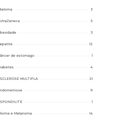
ieloma
3
straZeneca
5
besidade
3
epatite
12
âncer de estomago
1
iabetes
4
SCLEROSE MULTIPLA
21
ndometriose
9
SPONDILITE
1
lioma e Melanoma
14