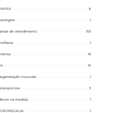
NVISA
6
eningite
1
anais de atendimento
155
rofilaxia
1
nemia
16
im
10
egeneração muscular
1
steoporose
3
âncer na medula
1
ACROMEGALIA
1