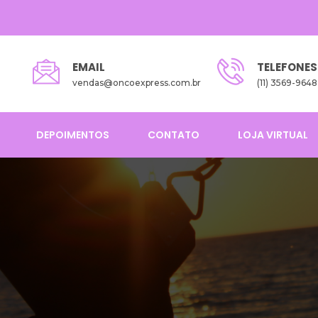
EMAIL
TELEFONES
vendas@oncoexpress.com.br
(11) 3569-9648
DEPOIMENTOS
CONTATO
LOJA VIRTUAL