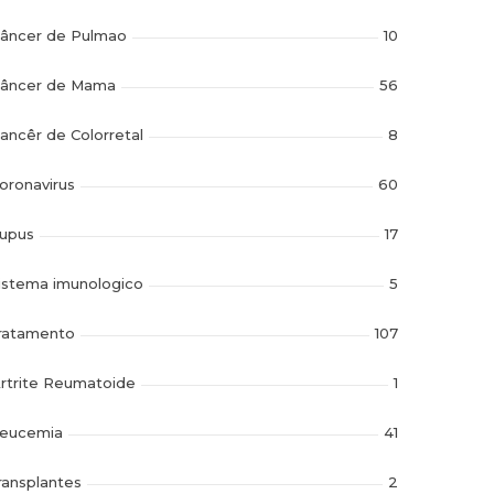
âncer de Pulmao
10
âncer de Mama
56
ancêr de Colorretal
8
oronavirus
60
upus
17
istema imunologico
5
ratamento
107
rtrite Reumatoide
1
eucemia
41
ransplantes
2