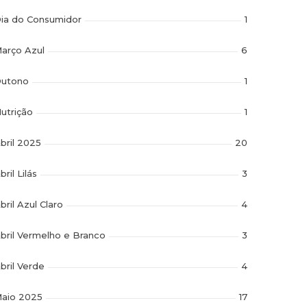
ia do Consumidor
1
arço Azul
6
utono
1
utrição
1
bril 2025
20
bril Lilás
3
bril Azul Claro
4
bril Vermelho e Branco
3
bril Verde
4
aio 2025
17