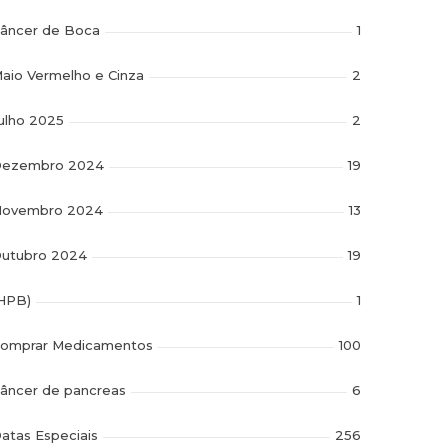
âncer de Boca
1
aio Vermelho e Cinza
2
ulho 2025
2
ezembro 2024
19
ovembro 2024
13
utubro 2024
19
HPB)
1
omprar Medicamentos
100
âncer de pancreas
6
atas Especiais
256