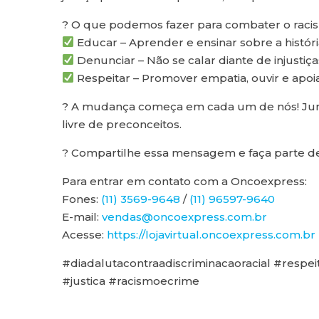
? O que podemos fazer para combater o raci
Educar – Aprender e ensinar sobre a história
Denunciar – Não se calar diante de injustiças
Respeitar – Promover empatia, ouvir e apoiar 
? A mudança começa em cada um de nós! Junto
livre de preconceitos.
? Compartilhe essa mensagem e faça parte de
Para entrar em contato com a Oncoexpress:
Fones:
(11) 3569-9648
/
(11) 96597-9640
E-mail:
vendas@oncoexpress.com.br
Acesse:
https://lojavirtual.oncoexpress.com.br
#diadalutacontraadiscriminacaoracial #resp
#justica #racismoecrime