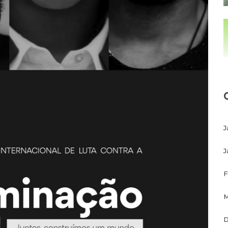
J
J
F
M
D