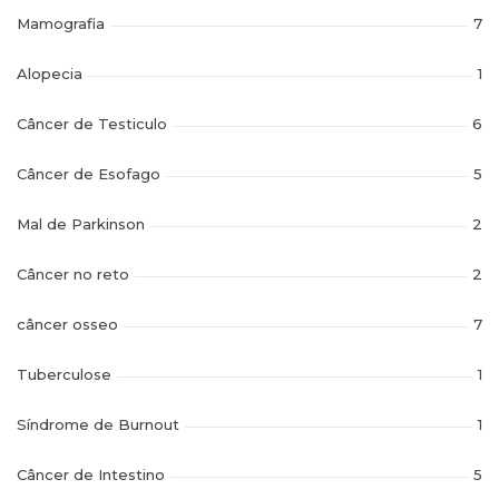
Mamografia
7
Alopecia
1
Câncer de Testiculo
6
Câncer de Esofago
5
Mal de Parkinson
2
Câncer no reto
2
câncer osseo
7
Tuberculose
1
Síndrome de Burnout
1
Câncer de Intestino
5