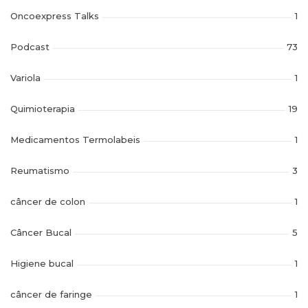
Oncoexpress Talks
1
Podcast
73
Variola
1
Quimioterapia
19
Medicamentos Termolabeis
1
Reumatismo
3
câncer de colon
1
Câncer Bucal
5
Higiene bucal
1
câncer de faringe
1