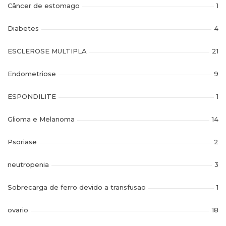
Câncer de estomago
1
Diabetes
4
ESCLEROSE MULTIPLA
21
Endometriose
9
ESPONDILITE
1
Glioma e Melanoma
14
Psoriase
2
neutropenia
3
Sobrecarga de ferro devido a transfusao
1
ovario
18