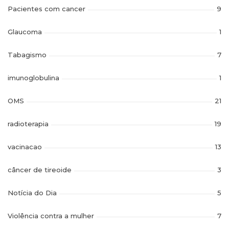
Pacientes com cancer
9
Glaucoma
1
Tabagismo
7
imunoglobulina
1
OMS
21
radioterapia
19
vacinacao
13
câncer de tireoide
3
Notícia do Dia
5
Violência contra a mulher
7