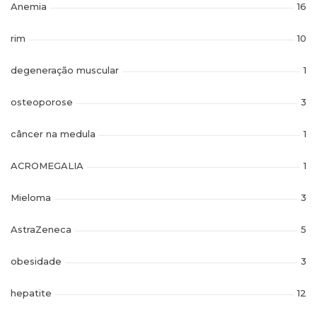
Anemia
16
rim
10
degeneração muscular
1
osteoporose
3
câncer na medula
1
ACROMEGALIA
1
Mieloma
3
AstraZeneca
5
obesidade
3
hepatite
12