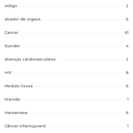
vitiligo
2
doador de orgaos
6
Cancer
61
Suicidio
4
doenças cardiovasculares
2
HIV
8
Medula Ossea
6
tireoide
1
Hanseniase
6
Câncer infantojuvenil
1