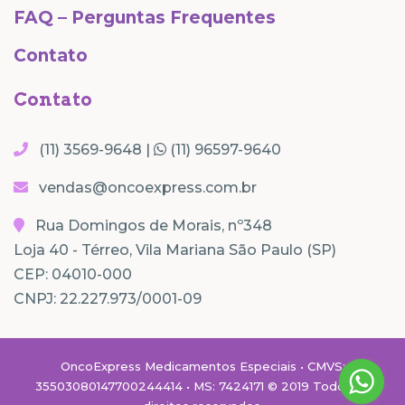
FAQ – Perguntas Frequentes
Contato
Contato
(11) 3569-9648 |
(11) 96597-9640
vendas@oncoexpress.com.br
Rua Domingos de Morais, nº348
Loja 40 - Térreo, Vila Mariana São Paulo (SP)
CEP: 04010-000
CNPJ: 22.227.973/0001-09
OncoExpress Medicamentos Especiais • CMVS:
35503080147700244414 • MS: 7424171 © 2019 Todos os