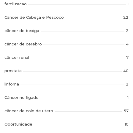
fertilizacao
1
Câncer de Cabeça e Pescoco
22
câncer de bexiga
2
câncer de cerebro
4
câncer renal
7
prostata
40
linfoma
2
Câncer no figado
1
câncer de colo de utero
57
Oportunidade
10