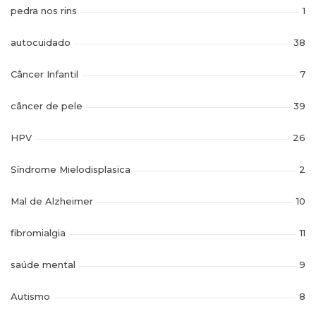
pedra nos rins
1
autocuidado
38
Câncer Infantil
7
câncer de pele
39
HPV
26
Síndrome Mielodisplasica
2
Mal de Alzheimer
10
fibromialgia
11
saúde mental
9
Autismo
8