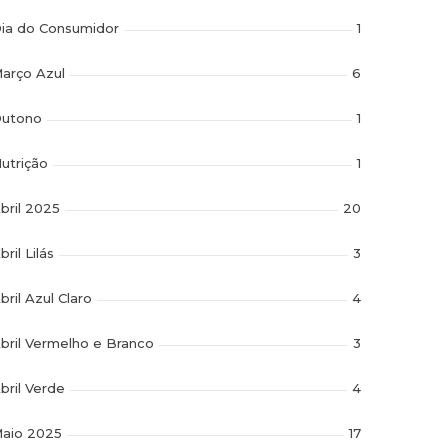
ia do Consumidor
1
arço Azul
6
utono
1
utrição
1
bril 2025
20
bril Lilás
3
bril Azul Claro
4
bril Vermelho e Branco
3
bril Verde
4
aio 2025
17