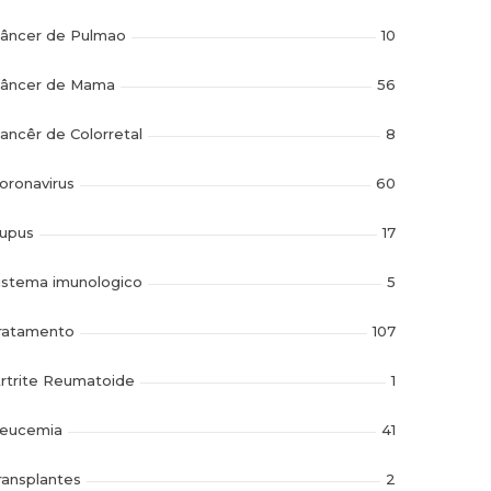
âncer de Pulmao
10
âncer de Mama
56
ancêr de Colorretal
8
oronavirus
60
upus
17
istema imunologico
5
ratamento
107
rtrite Reumatoide
1
eucemia
41
ransplantes
2