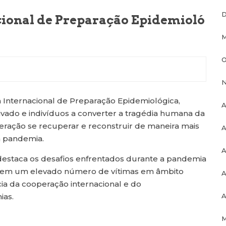
D
cional de Preparação Epidemioló
M
O
N
 Internacional de Preparação Epidemiológica,
A
rivado e indivíduos a converter a tragédia humana da
eração se recuperar e reconstruir de maneira mais
A
a pandemia.
A
destaca os desafios enfrentados durante a pandemia
m em um elevado número de vítimas em âmbito
A
ia da cooperação internacional e do
A
ias.
M