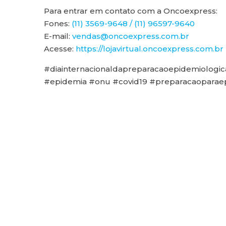
Para entrar em contato com a Oncoexpress:
Fones:
(11) 3569-9648 / (11) 96597-9640
E-mail:
vendas@oncoexpress.com.br
Acesse:
https://lojavirtual.oncoexpress.com.br
#diainternacionaldapreparacaoepidemiologi
#epidemia #onu #covid19 #preparacaoparae