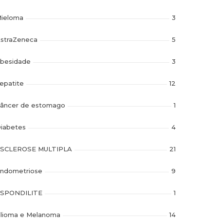
ieloma
3
straZeneca
5
besidade
3
epatite
12
âncer de estomago
1
iabetes
4
SCLEROSE MULTIPLA
21
ndometriose
9
SPONDILITE
1
lioma e Melanoma
14