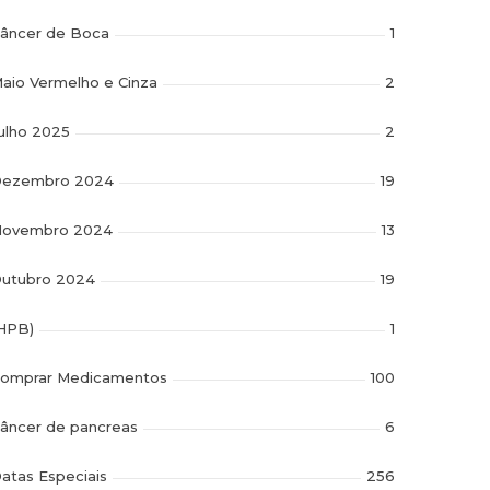
âncer de Boca
1
aio Vermelho e Cinza
2
ulho 2025
2
ezembro 2024
19
ovembro 2024
13
utubro 2024
19
HPB)
1
omprar Medicamentos
100
âncer de pancreas
6
atas Especiais
256