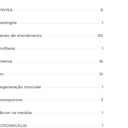
NVISA
6
eningite
1
anais de atendimento
155
rofilaxia
1
nemia
16
im
10
egeneração muscular
1
steoporose
3
âncer na medula
1
ACROMEGALIA
1