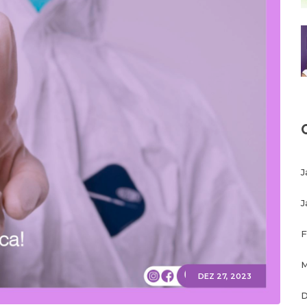
J
J
F
M
DEZ 27, 2023
D