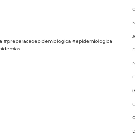
C
M
J
ca #preparacaoepidemiologica #epidemiologica
pidemias
D
N
O
(
C
C
D