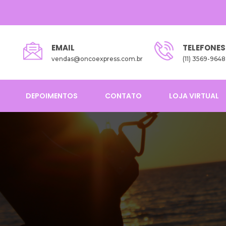
EMAIL
TELEFONES
vendas@oncoexpress.com.br
(11) 3569-9648
DEPOIMENTOS
CONTATO
LOJA VIRTUAL