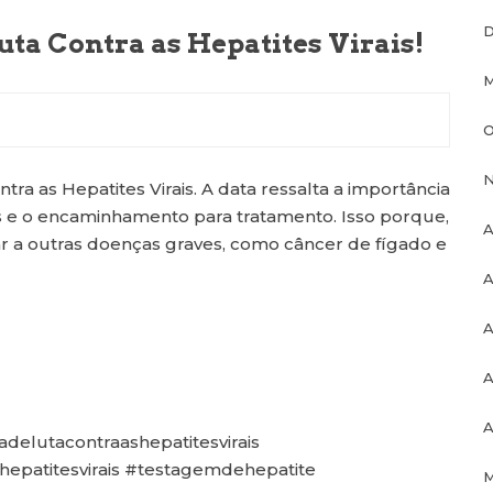
D
uta Contra as Hepatites Virais!
M
O
N
a as Hepatites Virais. A data ressalta a importância
is e o encaminhamento para tratamento. Isso porque,
A
r a outras doenças graves, como câncer de fígado e
A
A
A
A
adelutacontraashepatitesvirais
hepatitesvirais #testagemdehepatite
M