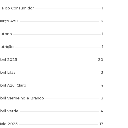
ia do Consumidor
1
arço Azul
6
utono
1
utrição
1
bril 2025
20
bril Lilás
3
bril Azul Claro
4
bril Vermelho e Branco
3
bril Verde
4
aio 2025
17