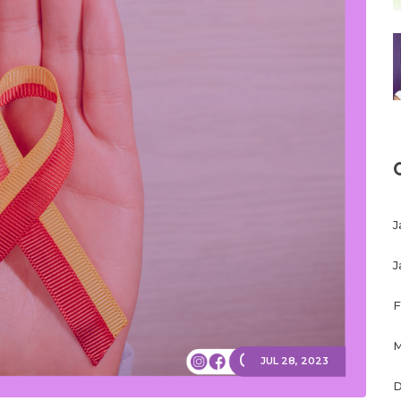
J
J
F
M
JUL 28, 2023
D