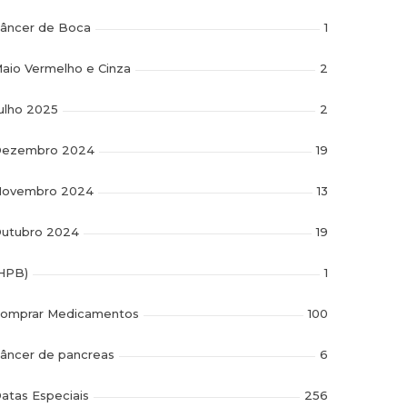
âncer de Boca
1
aio Vermelho e Cinza
2
ulho 2025
2
ezembro 2024
19
ovembro 2024
13
utubro 2024
19
HPB)
1
omprar Medicamentos
100
âncer de pancreas
6
atas Especiais
256