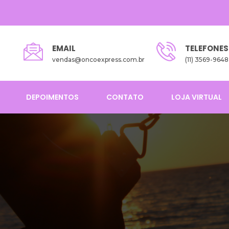
EMAIL
TELEFONES
vendas@oncoexpress.com.br
(11) 3569-9648
DEPOIMENTOS
CONTATO
LOJA VIRTUAL