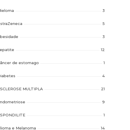
ieloma
3
straZeneca
5
besidade
3
epatite
12
âncer de estomago
1
iabetes
4
SCLEROSE MULTIPLA
21
ndometriose
9
SPONDILITE
1
lioma e Melanoma
14