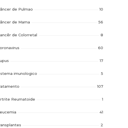
âncer de Pulmao
10
âncer de Mama
56
ancêr de Colorretal
8
oronavirus
60
upus
17
istema imunologico
5
ratamento
107
rtrite Reumatoide
1
eucemia
41
ransplantes
2