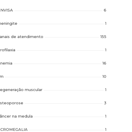
NVISA
6
eningite
1
anais de atendimento
155
rofilaxia
1
nemia
16
im
10
egeneração muscular
1
steoporose
3
âncer na medula
1
ACROMEGALIA
1