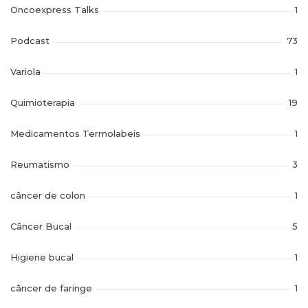
Oncoexpress Talks
1
Podcast
73
Variola
1
Quimioterapia
19
Medicamentos Termolabeis
1
Reumatismo
3
câncer de colon
1
Câncer Bucal
5
Higiene bucal
1
câncer de faringe
1