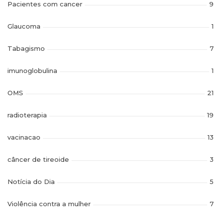
Pacientes com cancer
9
Glaucoma
1
Tabagismo
7
imunoglobulina
1
OMS
21
radioterapia
19
vacinacao
13
câncer de tireoide
3
Notícia do Dia
5
Violência contra a mulher
7