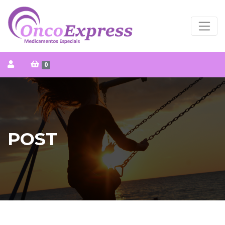
0
POST