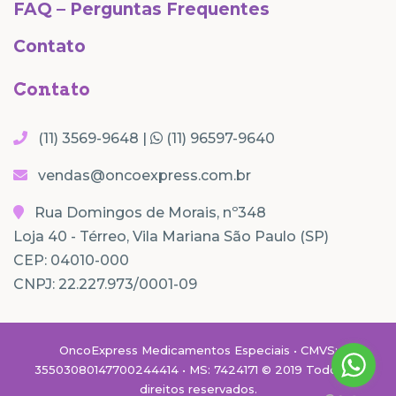
FAQ – Perguntas Frequentes
Contato
Contato
(11) 3569-9648 |
(11) 96597-9640
vendas@oncoexpress.com.br
Rua Domingos de Morais, nº348
Loja 40 - Térreo, Vila Mariana São Paulo (SP)
CEP: 04010-000
CNPJ: 22.227.973/0001-09
OncoExpress Medicamentos Especiais • CMVS:
35503080147700244414 • MS: 7424171 © 2019 Todos os
direitos reservados.