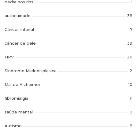
pedra nos rins
1
autocuidado
38
Câncer Infantil
7
câncer de pele
39
HPV
26
Síndrome Mielodisplasica
2
Mal de Alzheimer
10
fibromialgia
11
saúde mental
9
Autismo
8