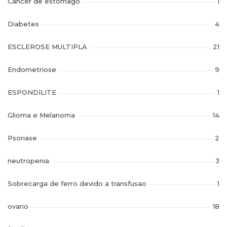
Câncer de estomago
1
Diabetes
4
ESCLEROSE MULTIPLA
21
Endometriose
9
ESPONDILITE
1
Glioma e Melanoma
14
Psoriase
2
neutropenia
3
Sobrecarga de ferro devido a transfusao
1
ovario
18