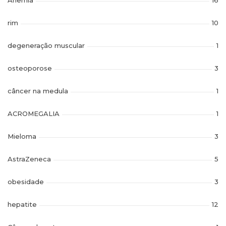
Anemia
16
rim
10
degeneração muscular
1
osteoporose
3
câncer na medula
1
ACROMEGALIA
1
Mieloma
3
AstraZeneca
5
obesidade
3
hepatite
12