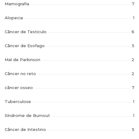
Mamografia
7
Alopecia
1
Câncer de Testiculo
6
Câncer de Esofago
5
Mal de Parkinson
2
Câncer no reto
2
câncer osseo
7
Tuberculose
1
Síndrome de Burnout
1
Câncer de Intestino
5