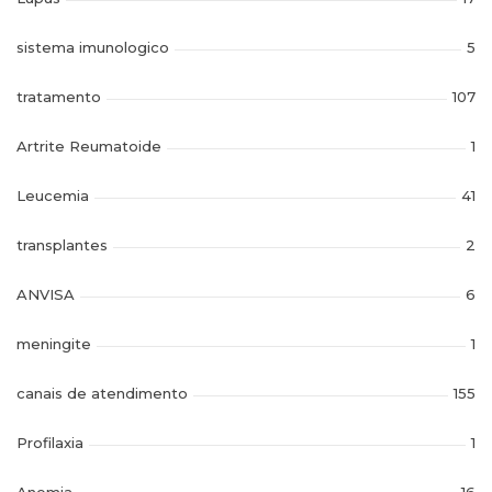
sistema imunologico
5
tratamento
107
Artrite Reumatoide
1
Leucemia
41
transplantes
2
ANVISA
6
meningite
1
canais de atendimento
155
Profilaxia
1