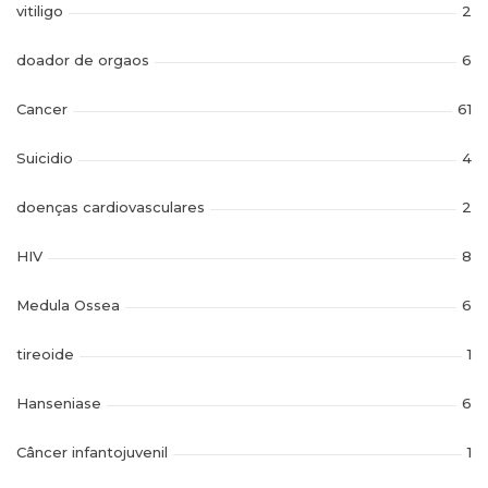
vitiligo
2
doador de orgaos
6
Cancer
61
Suicidio
4
doenças cardiovasculares
2
HIV
8
Medula Ossea
6
tireoide
1
Hanseniase
6
Câncer infantojuvenil
1