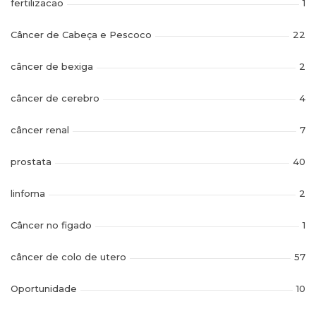
fertilizacao
1
Câncer de Cabeça e Pescoco
22
câncer de bexiga
2
câncer de cerebro
4
câncer renal
7
prostata
40
linfoma
2
Câncer no figado
1
câncer de colo de utero
57
Oportunidade
10