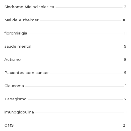
Síndrome Mielodisplasica
2
Mal de Alzheimer
10
fibromialgia
11
saúde mental
9
Autismo
8
Pacientes com cancer
9
Glaucoma
1
Tabagismo
7
imunoglobulina
1
OMS
21