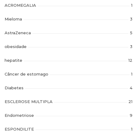
ACROMEGALIA
1
Mieloma
3
AstraZeneca
5
obesidade
3
hepatite
12
Câncer de estomago
1
Diabetes
4
ESCLEROSE MULTIPLA
21
Endometriose
9
ESPONDILITE
1