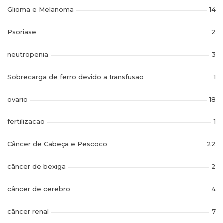
Glioma e Melanoma
14
Psoriase
2
neutropenia
3
Sobrecarga de ferro devido a transfusao
1
ovario
18
fertilizacao
1
Câncer de Cabeça e Pescoco
22
câncer de bexiga
2
câncer de cerebro
4
câncer renal
7