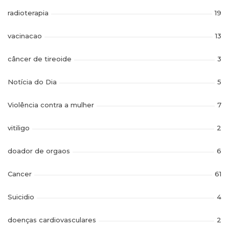
radioterapia
19
vacinacao
13
câncer de tireoide
3
Notícia do Dia
5
Violência contra a mulher
7
vitiligo
2
doador de orgaos
6
Cancer
61
Suicidio
4
doenças cardiovasculares
2