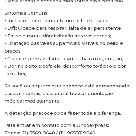
Esteja atento e conheça mais sobre essa condição.
Sintomas Comuns:
⦁ Inchaço: principalmente no rosto e pescoço;
⦁ Dificuldade para respirar: falta de ar persistente;
⦁ Tosse e rouquidão: irritação das vias aéreas;
⦁ Dilatação das veias superficiais: visíveis no peito e
braços;
⦁ Cianose: pele azulada devido à baixa oxigenação;
⦁ Dor no peito e cefaleia: desconforto torácico e dor
de cabeça.
Se você ou alguém que conhece está apresentando
esses sintomas, é essencial buscar orientação
médica imediatamente.
A detecção precoce pode fazer toda a diferença.
Para entrar em contato com a Oncoexpress:
Fones: (11) 3569-9648 / (11) 96597-9640