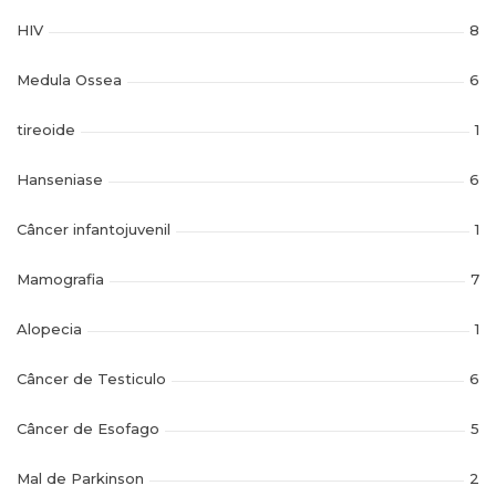
HIV
8
Medula Ossea
6
tireoide
1
Hanseniase
6
Câncer infantojuvenil
1
Mamografia
7
Alopecia
1
Câncer de Testiculo
6
Câncer de Esofago
5
Mal de Parkinson
2