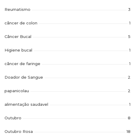
Reumatismo
3
câncer de colon
1
Câncer Bucal
5
Higiene bucal
1
câncer de faringe
1
Doador de Sangue
2
papanicolau
2
alimentação saudavel
1
Outubro
8
Outubro Rosa
18