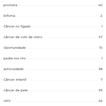
prostata
40
linfoma
2
Câncer no figado
1
câncer de colo de utero
57
Oportunidade
10
pedra nos rins
1
autocuidado
38
Câncer Infantil
7
câncer de pele
39
HPV
26