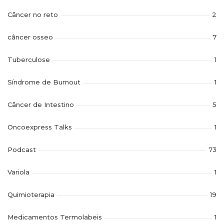
Câncer no reto
2
câncer osseo
7
Tuberculose
1
Síndrome de Burnout
1
Câncer de Intestino
5
Oncoexpress Talks
1
Podcast
73
Variola
1
Quimioterapia
19
Medicamentos Termolabeis
1