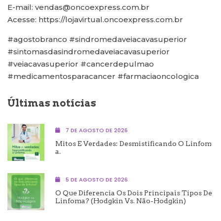
E-mail: vendas@oncoexpress.com.br
Acesse: https://lojavirtual.oncoexpress.com.br
#agostobranco #sindromedaveiacavasuperior
#sintomasdasindromedaveiacavasuperior
#veiacavasuperior #cancerdepulmao
#medicamentosparacancer #farmaciaoncologica
Últimas notícias
7 DE AGOSTO DE 2026
Mitos E Verdades: Desmistificando O Linfom
A.
5 DE AGOSTO DE 2026
O Que Diferencia Os Dois Principais Tipos De
Linfoma? (Hodgkin Vs. Não-Hodgkin)