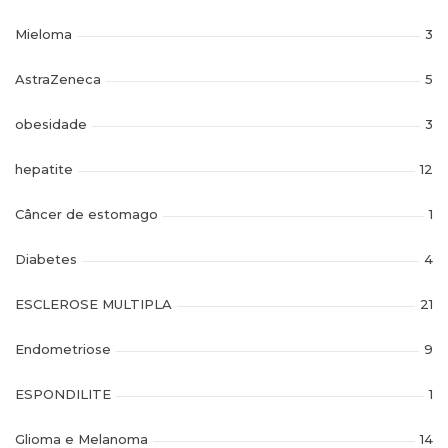
Mieloma
3
AstraZeneca
5
obesidade
3
hepatite
12
Câncer de estomago
1
Diabetes
4
ESCLEROSE MULTIPLA
21
Endometriose
9
ESPONDILITE
1
Glioma e Melanoma
14