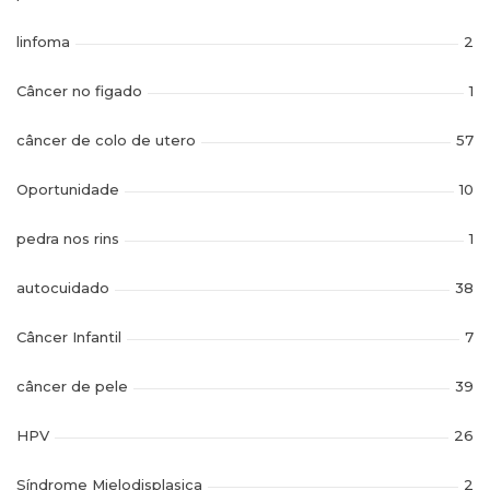
linfoma
2
Câncer no figado
1
câncer de colo de utero
57
Oportunidade
10
pedra nos rins
1
autocuidado
38
Câncer Infantil
7
câncer de pele
39
HPV
26
Síndrome Mielodisplasica
2