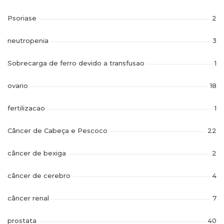
Psoriase
2
neutropenia
3
Sobrecarga de ferro devido a transfusao
1
ovario
18
fertilizacao
1
Câncer de Cabeça e Pescoco
22
câncer de bexiga
2
câncer de cerebro
4
câncer renal
7
prostata
40