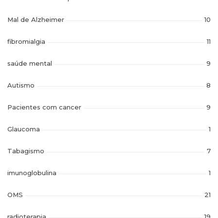
Mal de Alzheimer
10
fibromialgia
11
saúde mental
9
Autismo
8
Pacientes com cancer
9
Glaucoma
1
Tabagismo
7
imunoglobulina
1
OMS
21
radioterapia
19