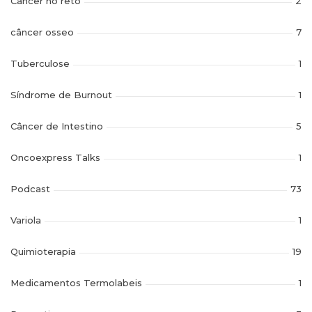
Câncer no reto
2
câncer osseo
7
Tuberculose
1
Síndrome de Burnout
1
Câncer de Intestino
5
Oncoexpress Talks
1
Podcast
73
Variola
1
Quimioterapia
19
Medicamentos Termolabeis
1