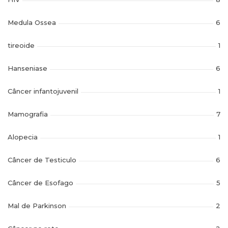
Medula Ossea
6
tireoide
1
Hanseniase
6
Câncer infantojuvenil
1
Mamografia
7
Alopecia
1
Câncer de Testiculo
6
Câncer de Esofago
5
Mal de Parkinson
2