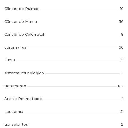
Câncer de Pulmao
10
Câncer de Mama
56
Cancêr de Colorretal
8
coronavirus
60
Lupus
17
sistema imunologico
5
tratamento
107
Artrite Reumatoide
1
Leucemia
41
transplantes
2