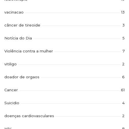
vacinacao
13
câncer de tireoide
3
Notícia do Dia
5
Violência contra a mulher
7
vitiligo
2
doador de orgaos
6
Cancer
61
Suicidio
4
doenças cardiovasculares
2
HIV
8