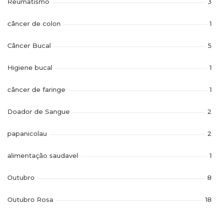
Reumatismo
3
câncer de colon
1
Câncer Bucal
5
Higiene bucal
1
câncer de faringe
1
Doador de Sangue
2
papanicolau
2
alimentação saudavel
1
Outubro
8
Outubro Rosa
18