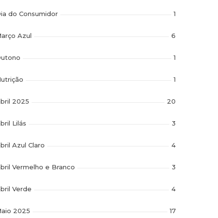
ia do Consumidor
1
arço Azul
6
utono
1
utrição
1
bril 2025
20
bril Lilás
3
bril Azul Claro
4
bril Vermelho e Branco
3
bril Verde
4
aio 2025
17