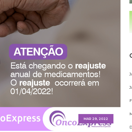
J
J
F
M
MAR 29, 2022
D