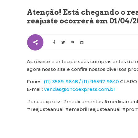
Atenção! Está chegando o re
reajuste ocorrerá em 01/04/2
Aproveite e antecipe suas compras antes do r
agora nosso site e confira nossos diversos p
Fones:
(11) 3569-9648 / (11) 96597-9640
CLARO
E-mail:
vendas@oncoexpress.com.br
#oncoexpress #medicamentos #medicamento
#reajusteanual #emabrilreajusteanual #pro