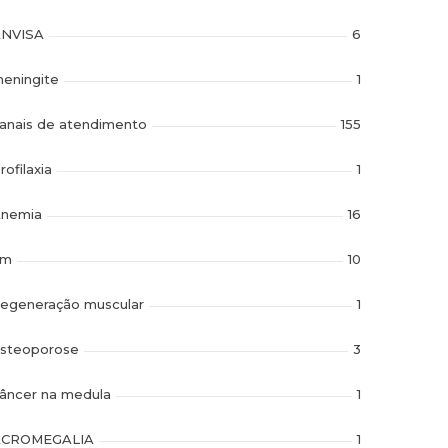
NVISA
6
eningite
1
anais de atendimento
155
rofilaxia
1
nemia
16
im
10
egeneração muscular
1
steoporose
3
âncer na medula
1
ACROMEGALIA
1