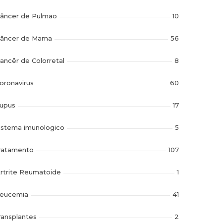
âncer de Pulmao
10
âncer de Mama
56
ancêr de Colorretal
8
oronavirus
60
upus
17
istema imunologico
5
ratamento
107
rtrite Reumatoide
1
eucemia
41
ransplantes
2