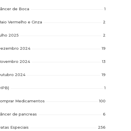
âncer de Boca
1
aio Vermelho e Cinza
2
ulho 2025
2
ezembro 2024
19
ovembro 2024
13
utubro 2024
19
HPB)
1
omprar Medicamentos
100
âncer de pancreas
6
atas Especiais
256