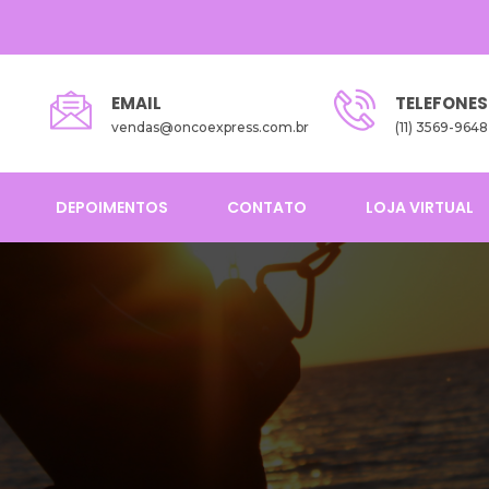
EMAIL
TELEFONES
vendas@oncoexpress.com.br
(11) 3569-9648
DEPOIMENTOS
CONTATO
LOJA VIRTUAL