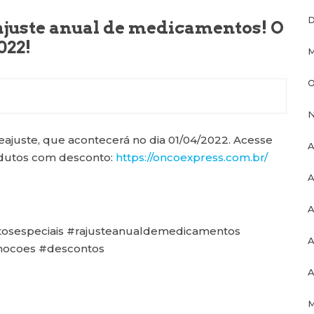
D
ajuste anual de medicamentos! O
022!
M
O
N
eajuste, que acontecerá no dia 01/04/2022. Acesse
A
rodutos com desconto:
https://oncoexpress.com.br/
A
A
sespeciais #rajusteanualdemedicamentos
A
mocoes #descontos
A
M