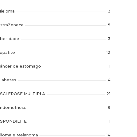
ieloma
3
straZeneca
5
besidade
3
epatite
12
âncer de estomago
1
iabetes
4
SCLEROSE MULTIPLA
21
ndometriose
9
SPONDILITE
1
lioma e Melanoma
14