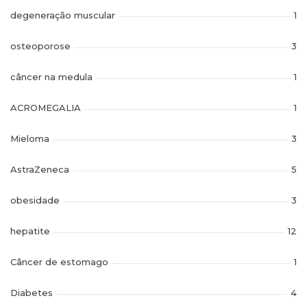
degeneração muscular
1
osteoporose
3
câncer na medula
1
ACROMEGALIA
1
Mieloma
3
AstraZeneca
5
obesidade
3
hepatite
12
Câncer de estomago
1
Diabetes
4