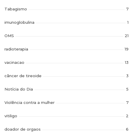
Tabagismo
7
imunoglobulina
1
OMS
21
radioterapia
19
vacinacao
13
câncer de tireoide
3
Notícia do Dia
5
Violência contra a mulher
7
vitiligo
2
doador de orgaos
6