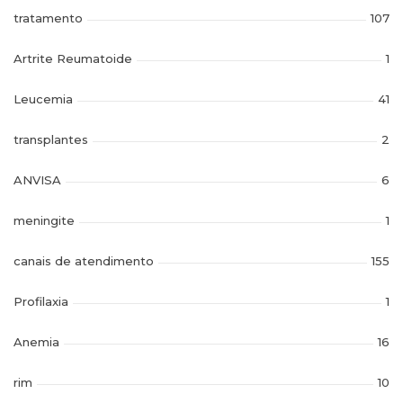
tratamento
107
Artrite Reumatoide
1
Leucemia
41
transplantes
2
ANVISA
6
meningite
1
canais de atendimento
155
Profilaxia
1
Anemia
16
rim
10