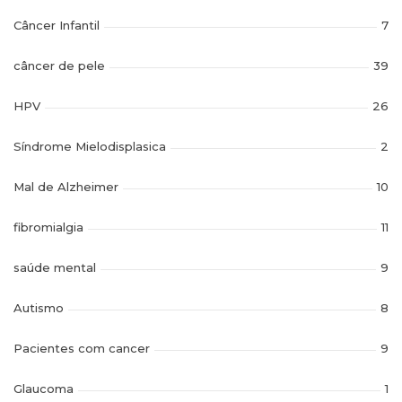
Câncer Infantil
7
câncer de pele
39
HPV
26
Síndrome Mielodisplasica
2
Mal de Alzheimer
10
fibromialgia
11
saúde mental
9
Autismo
8
Pacientes com cancer
9
Glaucoma
1