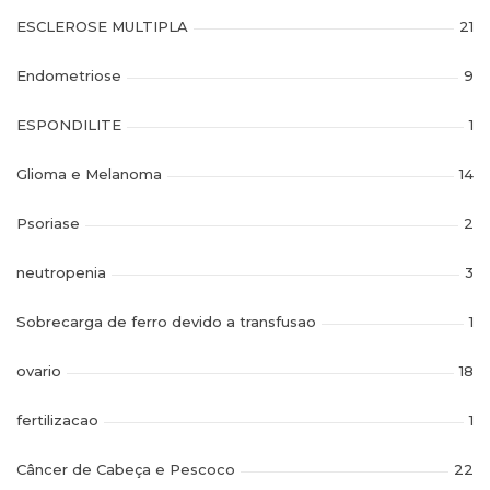
ESCLEROSE MULTIPLA
21
Endometriose
9
ESPONDILITE
1
Glioma e Melanoma
14
Psoriase
2
neutropenia
3
Sobrecarga de ferro devido a transfusao
1
ovario
18
fertilizacao
1
Câncer de Cabeça e Pescoco
22