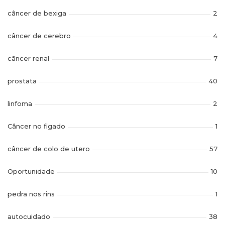
câncer de bexiga
2
câncer de cerebro
4
câncer renal
7
prostata
40
linfoma
2
Câncer no figado
1
câncer de colo de utero
57
Oportunidade
10
pedra nos rins
1
autocuidado
38