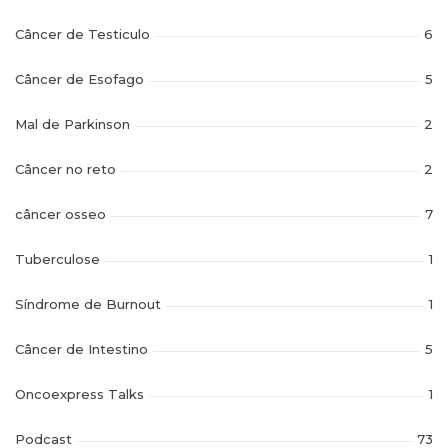
Câncer de Testiculo
6
Câncer de Esofago
5
Mal de Parkinson
2
Câncer no reto
2
câncer osseo
7
Tuberculose
1
Síndrome de Burnout
1
Câncer de Intestino
5
Oncoexpress Talks
1
Podcast
73