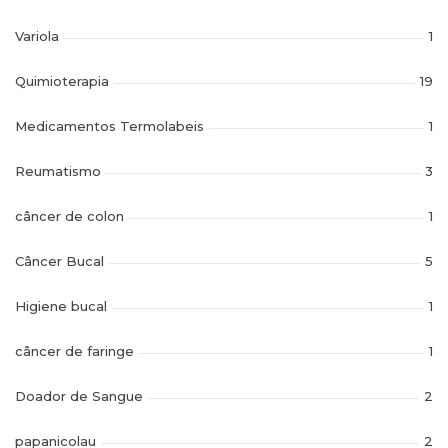
Variola
1
Quimioterapia
19
Medicamentos Termolabeis
1
Reumatismo
3
câncer de colon
1
Câncer Bucal
5
Higiene bucal
1
câncer de faringe
1
Doador de Sangue
2
papanicolau
2