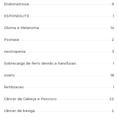
Endometriose
9
ESPONDILITE
1
Glioma e Melanoma
14
Psoriase
2
neutropenia
3
Sobrecarga de ferro devido a transfusao
1
ovario
18
fertilizacao
1
Câncer de Cabeça e Pescoco
22
câncer de bexiga
2