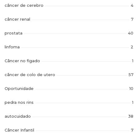
câncer de cerebro
4
câncer renal
7
prostata
40
linfoma
2
Câncer no figado
1
câncer de colo de utero
57
Oportunidade
10
pedra nos rins
1
autocuidado
38
Câncer Infantil
7