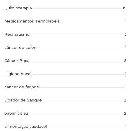
Quimioterapia
19
Medicamentos Termolabeis
1
Reumatismo
3
câncer de colon
1
Câncer Bucal
5
Higiene bucal
1
câncer de faringe
1
Doador de Sangue
2
papanicolau
2
alimentação saudavel
1