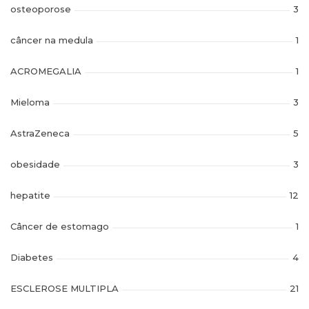
osteoporose
3
câncer na medula
1
ACROMEGALIA
1
Mieloma
3
AstraZeneca
5
obesidade
3
hepatite
12
Câncer de estomago
1
Diabetes
4
ESCLEROSE MULTIPLA
21