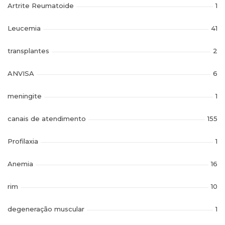
Artrite Reumatoide
1
Leucemia
41
transplantes
2
ANVISA
6
meningite
1
canais de atendimento
155
Profilaxia
1
Anemia
16
rim
10
degeneração muscular
1