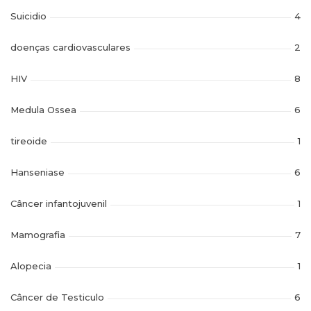
Suicidio
4
doenças cardiovasculares
2
HIV
8
Medula Ossea
6
tireoide
1
Hanseniase
6
Câncer infantojuvenil
1
Mamografia
7
Alopecia
1
Câncer de Testiculo
6