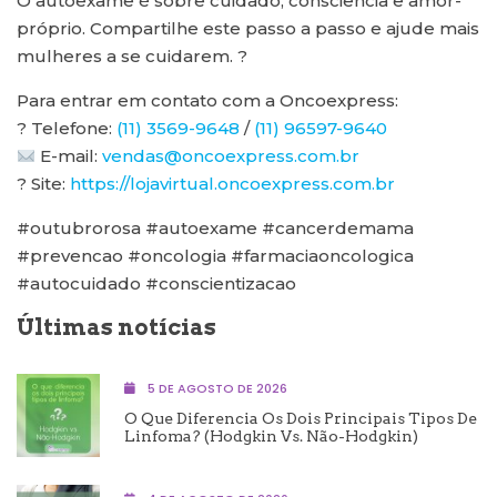
O autoexame é sobre cuidado, consciência e amor-
próprio. Compartilhe este passo a passo e ajude mais
mulheres a se cuidarem. ?
Para entrar em contato com a Oncoexpress:
? Telefone:
(11) 3569-9648
/
(11) 96597-9640
E-mail:
vendas@oncoexpress.com.br
? Site:
https://lojavirtual.oncoexpress.com.br
#outubrorosa #autoexame #cancerdemama
#prevencao #oncologia #farmaciaoncologica
#autocuidado #conscientizacao
Últimas notícias
5 DE AGOSTO DE 2026
O Que Diferencia Os Dois Principais Tipos De
Linfoma? (Hodgkin Vs. Não-Hodgkin)