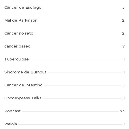
Câncer de Esofago
5
Mal de Parkinson
2
Câncer no reto
2
câncer osseo
7
Tuberculose
1
Síndrome de Burnout
1
Câncer de Intestino
5
Oncoexpress Talks
1
Podcast
73
Variola
1