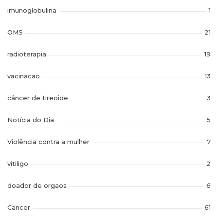
imunoglobulina
1
OMS
21
radioterapia
19
vacinacao
13
câncer de tireoide
3
Notícia do Dia
5
Violência contra a mulher
7
vitiligo
2
doador de orgaos
6
Cancer
61