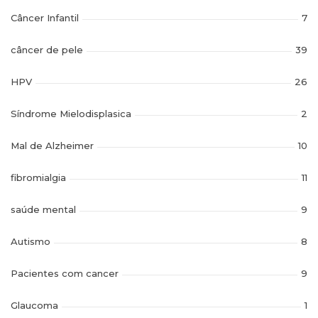
Câncer Infantil
7
câncer de pele
39
HPV
26
Síndrome Mielodisplasica
2
Mal de Alzheimer
10
fibromialgia
11
saúde mental
9
Autismo
8
Pacientes com cancer
9
Glaucoma
1