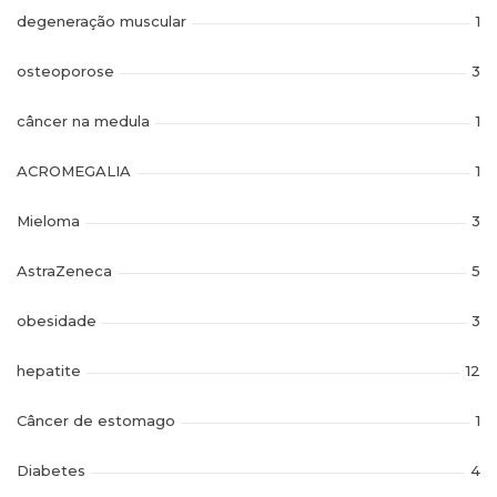
degeneração muscular
1
osteoporose
3
câncer na medula
1
ACROMEGALIA
1
Mieloma
3
AstraZeneca
5
obesidade
3
hepatite
12
Câncer de estomago
1
Diabetes
4