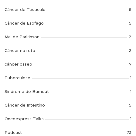
Câncer de Testiculo
6
Câncer de Esofago
5
Mal de Parkinson
2
Câncer no reto
2
câncer osseo
7
Tuberculose
1
Síndrome de Burnout
1
Câncer de Intestino
5
Oncoexpress Talks
1
Podcast
73