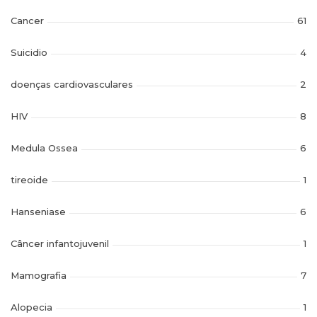
Cancer
61
Suicidio
4
doenças cardiovasculares
2
HIV
8
Medula Ossea
6
tireoide
1
Hanseniase
6
Câncer infantojuvenil
1
Mamografia
7
Alopecia
1