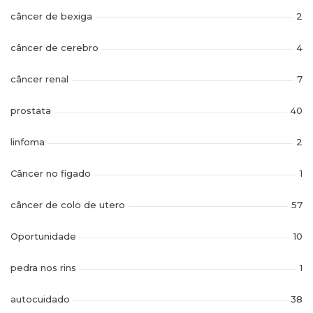
câncer de bexiga
2
câncer de cerebro
4
câncer renal
7
prostata
40
linfoma
2
Câncer no figado
1
câncer de colo de utero
57
Oportunidade
10
pedra nos rins
1
autocuidado
38