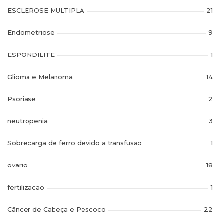
ESCLEROSE MULTIPLA
21
Endometriose
9
ESPONDILITE
1
Glioma e Melanoma
14
Psoriase
2
neutropenia
3
Sobrecarga de ferro devido a transfusao
1
ovario
18
fertilizacao
1
Câncer de Cabeça e Pescoco
22