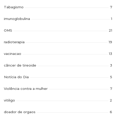
Tabagismo
7
imunoglobulina
1
OMS
21
radioterapia
19
vacinacao
13
câncer de tireoide
3
Notícia do Dia
5
Violência contra a mulher
7
vitiligo
2
doador de orgaos
6