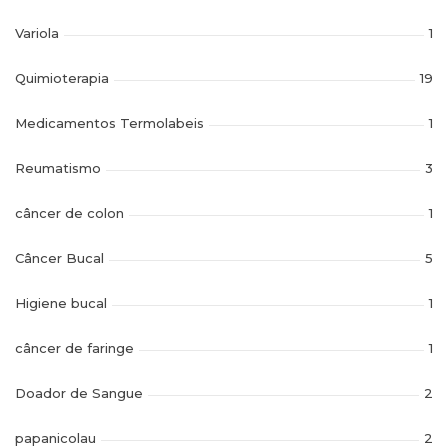
Variola
1
Quimioterapia
19
Medicamentos Termolabeis
1
Reumatismo
3
câncer de colon
1
Câncer Bucal
5
Higiene bucal
1
câncer de faringe
1
Doador de Sangue
2
papanicolau
2