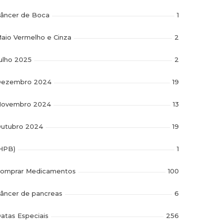
âncer de Boca
1
aio Vermelho e Cinza
2
ulho 2025
2
ezembro 2024
19
ovembro 2024
13
utubro 2024
19
HPB)
1
omprar Medicamentos
100
âncer de pancreas
6
atas Especiais
256