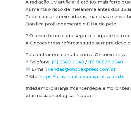
A radiação UV artificial é até 10x mais forte que
Aumenta o risco de melanoma antes dos 35 a
Pode causar queimaduras, manchas e envelh
Danifica profundamente o DNA da pele.
? O único bronzeado seguro é aquele feito c
A Oncoexpress reforça: saúde sempre deve est
Para entrar em contato com a Oncoexpress:
? Telefone:
(11) 3569-9648
/
(11) 96597-9640
E-mail:
vendas@oncoexpress.com.br
? Site:
https://lojavirtual.oncoexpress.com.br
#dezembrolaranja #cancerdepele #bronzeam
#farmaciaoncologica #saude