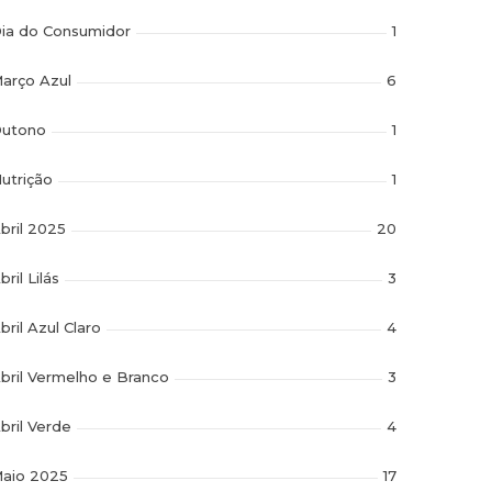
ia do Consumidor
1
arço Azul
6
utono
1
utrição
1
bril 2025
20
bril Lilás
3
bril Azul Claro
4
bril Vermelho e Branco
3
bril Verde
4
aio 2025
17