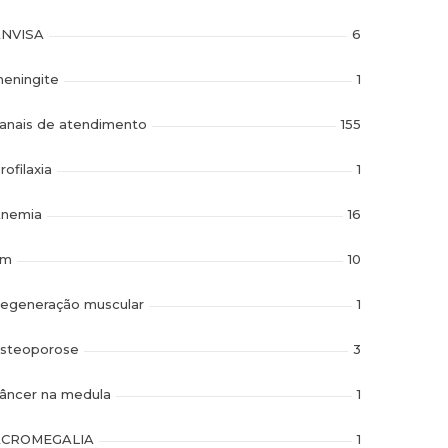
NVISA
6
eningite
1
anais de atendimento
155
rofilaxia
1
nemia
16
im
10
egeneração muscular
1
steoporose
3
âncer na medula
1
ACROMEGALIA
1