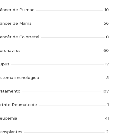
âncer de Pulmao
10
âncer de Mama
56
ancêr de Colorretal
8
oronavirus
60
upus
17
istema imunologico
5
ratamento
107
rtrite Reumatoide
1
eucemia
41
ransplantes
2