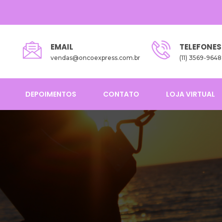
EMAIL
TELEFONES
vendas@oncoexpress.com.br
(11) 3569-9648
DEPOIMENTOS
CONTATO
LOJA VIRTUAL