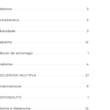
ieloma
3
straZeneca
5
besidade
3
epatite
12
âncer de estomago
1
iabetes
4
SCLEROSE MULTIPLA
21
ndometriose
9
SPONDILITE
1
lioma e Melanoma
14