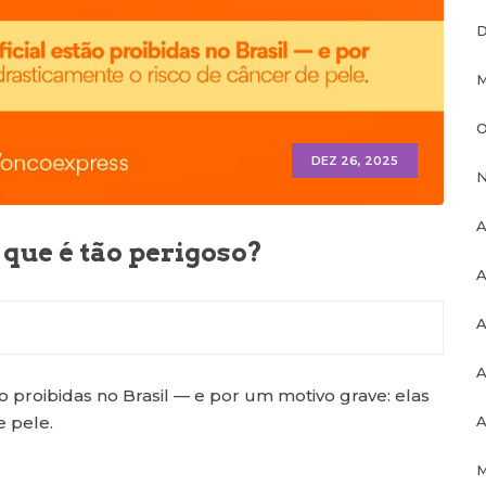
D
M
O
DEZ 26, 2025
N
A
 que é tão perigoso?
A
A
A
 proibidas no Brasil — e por um motivo grave: elas
 pele.
A
M