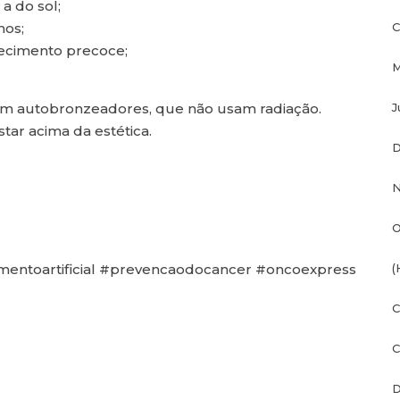
 a do sol;
nos;
C
ecimento precoce;
M
om autobronzeadores, que não usam radiação.
J
ar acima da estética.
D
N
O
entoartificial #prevencaodocancer #oncoexpress
(
C
C
D