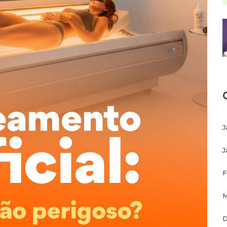
J
J
F
M
D