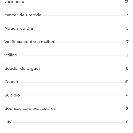
vacinacao
13
câncer de tireoide
3
Notícia do Dia
5
Violência contra a mulher
7
vitiligo
2
doador de orgaos
6
Cancer
61
Suicidio
4
doenças cardiovasculares
2
HIV
8