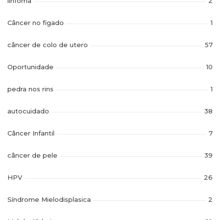
linfoma
2
Câncer no figado
1
câncer de colo de utero
57
Oportunidade
10
pedra nos rins
1
autocuidado
38
Câncer Infantil
7
câncer de pele
39
HPV
26
Síndrome Mielodisplasica
2