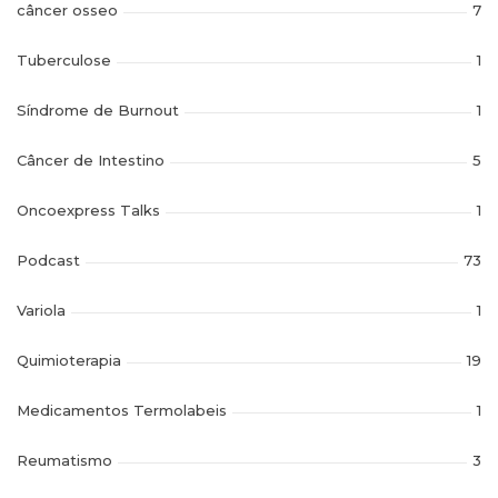
câncer osseo
7
Tuberculose
1
Síndrome de Burnout
1
Câncer de Intestino
5
Oncoexpress Talks
1
Podcast
73
Variola
1
Quimioterapia
19
Medicamentos Termolabeis
1
Reumatismo
3