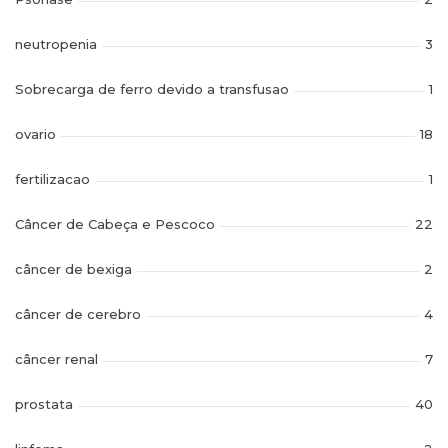
neutropenia
3
Sobrecarga de ferro devido a transfusao
1
ovario
18
fertilizacao
1
Câncer de Cabeça e Pescoco
22
câncer de bexiga
2
câncer de cerebro
4
câncer renal
7
prostata
40