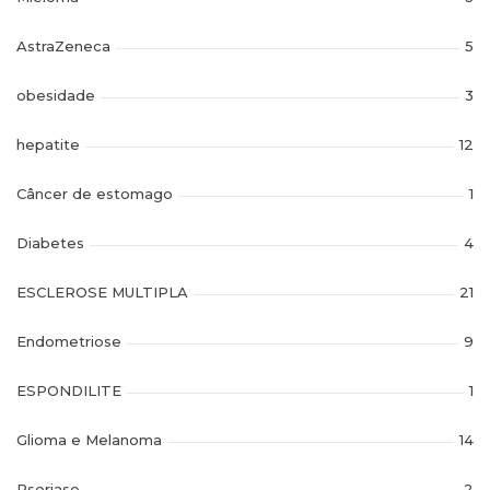
AstraZeneca
5
obesidade
3
hepatite
12
Câncer de estomago
1
Diabetes
4
ESCLEROSE MULTIPLA
21
Endometriose
9
ESPONDILITE
1
Glioma e Melanoma
14
Psoriase
2