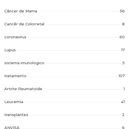
Câncer de Mama
56
Cancêr de Colorretal
8
coronavirus
60
Lupus
17
sistema imunologico
5
tratamento
107
Artrite Reumatoide
1
Leucemia
41
transplantes
2
ANVISA
6