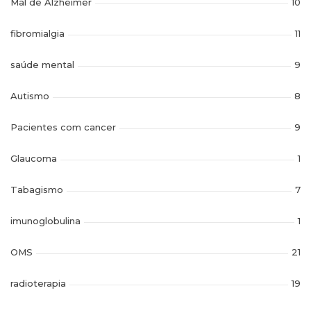
Mal de Alzheimer
10
fibromialgia
11
saúde mental
9
Autismo
8
Pacientes com cancer
9
Glaucoma
1
Tabagismo
7
imunoglobulina
1
OMS
21
radioterapia
19