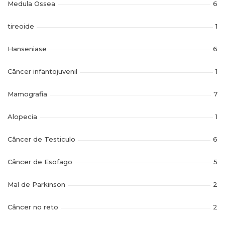
Medula Ossea
6
tireoide
1
Hanseniase
6
Câncer infantojuvenil
1
Mamografia
7
Alopecia
1
Câncer de Testiculo
6
Câncer de Esofago
5
Mal de Parkinson
2
Câncer no reto
2