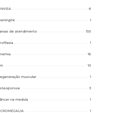
NVISA
6
eningite
1
anais de atendimento
155
rofilaxia
1
nemia
16
im
10
egeneração muscular
1
steoporose
3
âncer na medula
1
ACROMEGALIA
1