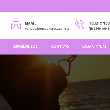
EMAIL
TELEFONES
vendas@oncoexpress.com.br
(11) 3569-9648
DEPOIMENTOS
CONTATO
LOJA VIRTUAL