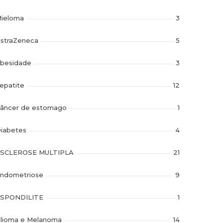
ieloma
3
straZeneca
5
besidade
3
epatite
12
âncer de estomago
1
iabetes
4
SCLEROSE MULTIPLA
21
ndometriose
9
SPONDILITE
1
lioma e Melanoma
14