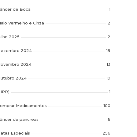
âncer de Boca
1
aio Vermelho e Cinza
2
ulho 2025
2
ezembro 2024
19
ovembro 2024
13
utubro 2024
19
HPB)
1
omprar Medicamentos
100
âncer de pancreas
6
atas Especiais
256