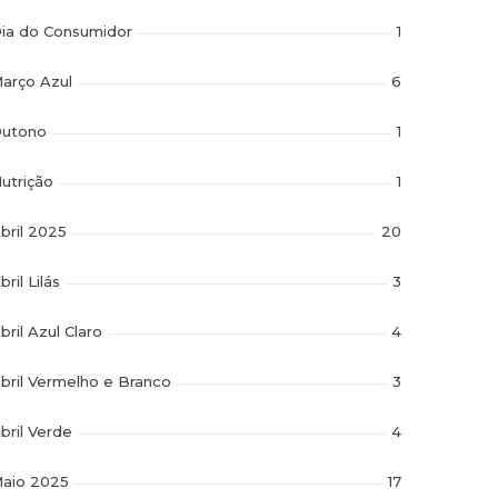
ia do Consumidor
1
arço Azul
6
utono
1
utrição
1
bril 2025
20
bril Lilás
3
bril Azul Claro
4
bril Vermelho e Branco
3
bril Verde
4
aio 2025
17