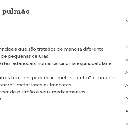
D
e pulmão
M
O
N
incipais que são tratados de maneira diferente.
 de pequenas células.
A
artes: adenocarcinoma, carcinoma espinocelular e
A
 outros tumores podem acometer o pulmão: tumores
onares, metástases pulmonares.
A
âncer de pulmão e seus medicamentos.
A
O
A
M