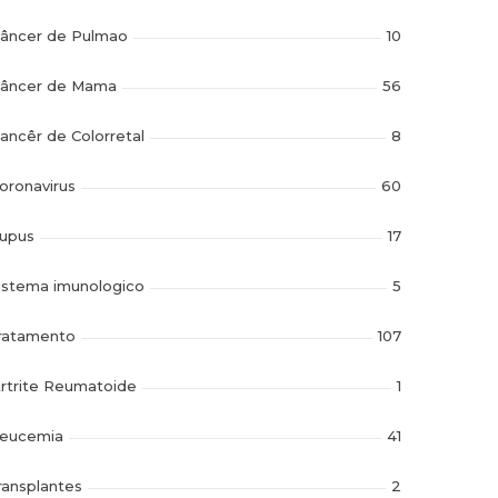
âncer de Pulmao
10
âncer de Mama
56
ancêr de Colorretal
8
oronavirus
60
upus
17
istema imunologico
5
ratamento
107
rtrite Reumatoide
1
eucemia
41
ransplantes
2