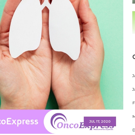
J
J
F
M
JUL 17, 2020
D