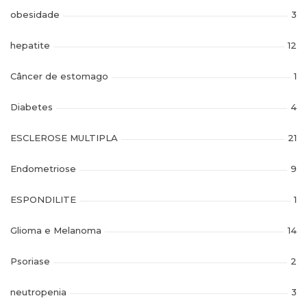
obesidade
3
hepatite
12
Câncer de estomago
1
Diabetes
4
ESCLEROSE MULTIPLA
21
Endometriose
9
ESPONDILITE
1
Glioma e Melanoma
14
Psoriase
2
neutropenia
3