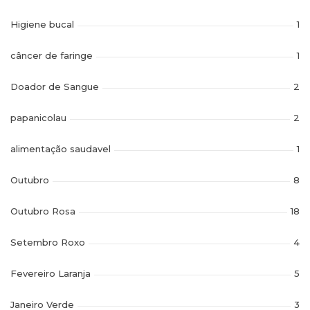
Higiene bucal
1
câncer de faringe
1
Doador de Sangue
2
papanicolau
2
alimentação saudavel
1
Outubro
8
Outubro Rosa
18
Setembro Roxo
4
Fevereiro Laranja
5
Janeiro Verde
3