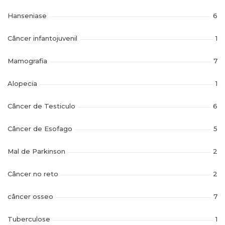
Hanseniase
6
Câncer infantojuvenil
1
Mamografia
7
Alopecia
1
Câncer de Testiculo
6
Câncer de Esofago
5
Mal de Parkinson
2
Câncer no reto
2
câncer osseo
7
Tuberculose
1