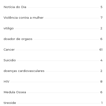
Notícia do Dia
5
Violência contra a mulher
7
vitiligo
2
doador de orgaos
6
Cancer
61
Suicidio
4
doenças cardiovasculares
2
HIV
8
Medula Ossea
6
tireoide
1