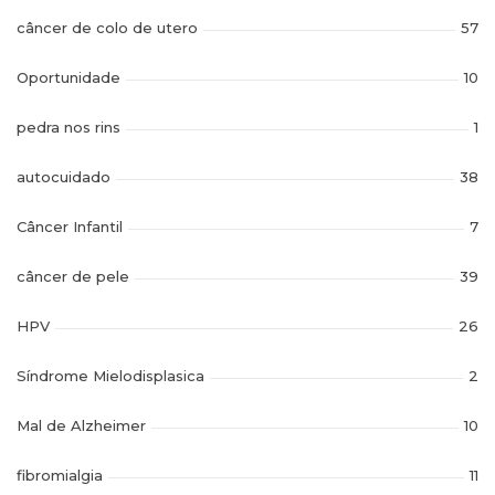
câncer de colo de utero
57
Oportunidade
10
pedra nos rins
1
autocuidado
38
Câncer Infantil
7
câncer de pele
39
HPV
26
Síndrome Mielodisplasica
2
Mal de Alzheimer
10
fibromialgia
11