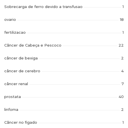
Sobrecarga de ferro devido a transfusao
1
ovario
18
fertilizacao
1
Câncer de Cabeça e Pescoco
22
câncer de bexiga
2
câncer de cerebro
4
câncer renal
7
prostata
40
linfoma
2
Câncer no figado
1