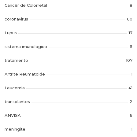
Cancêr de Colorretal
8
coronavirus
60
Lupus
17
sistema imunologico
5
tratamento
107
Artrite Reumatoide
1
Leucemia
41
transplantes
2
ANVISA
6
meningite
1