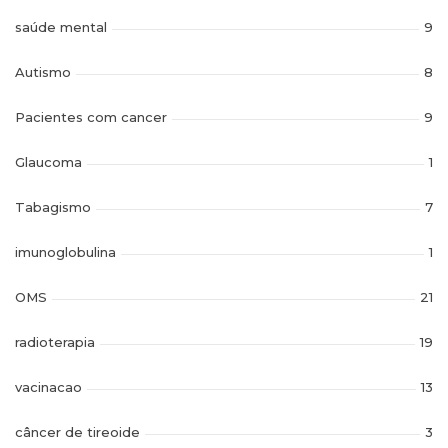
saúde mental
9
Autismo
8
Pacientes com cancer
9
Glaucoma
1
Tabagismo
7
imunoglobulina
1
OMS
21
radioterapia
19
vacinacao
13
câncer de tireoide
3