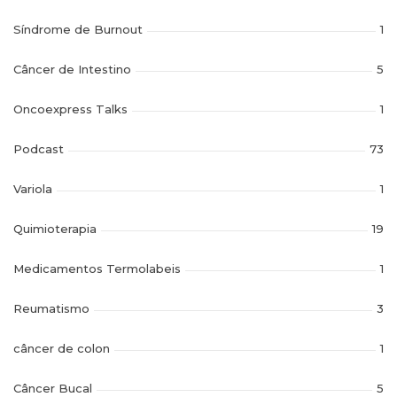
Síndrome de Burnout
1
Câncer de Intestino
5
Oncoexpress Talks
1
Podcast
73
Variola
1
Quimioterapia
19
Medicamentos Termolabeis
1
Reumatismo
3
câncer de colon
1
Câncer Bucal
5